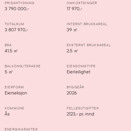
PRISANTYDNING
OMKOSTNINGER
3 790 000
,-
17 970,-
TOTALSUM
INTERNT BRUKSAREAL
3 807 970,-
39
㎡
BRA
EKSTERNT BRUKSAREAL
41.5
㎡
2.5
㎡
BALKONG/TERASSE
EIENDOMSTYPE
5
㎡
Eierleilighet
EIERFORM
BYGGEÅR
Eierseksjon
2026
KOMMUNE
FELLESUTGIFTER
Ås
2123
,-
pr. mnd
ENERGIKARAKTER