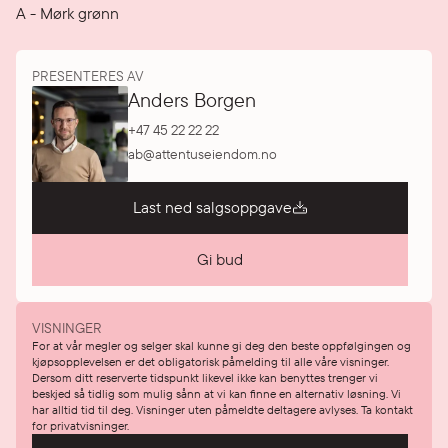
A
-
Mørk grønn
PRESENTERES AV
Anders Borgen
+47 45 22 22 22
ab@attentuseiendom.no
Last ned salgsoppgave
Gi bud
VISNINGER
For at vår megler og selger skal kunne gi deg den beste oppfølgingen og
kjøpsopplevelsen er det obligatorisk påmelding til alle våre visninger.
Dersom ditt reserverte tidspunkt likevel ikke kan benyttes trenger vi
beskjed så tidlig som mulig sånn at vi kan finne en alternativ løsning. Vi
har alltid tid til deg. Visninger uten påmeldte deltagere avlyses. Ta kontakt
for privatvisninger.