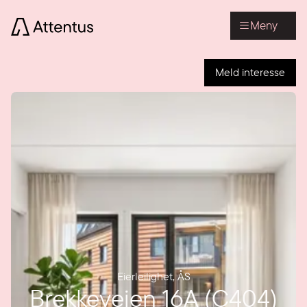
Meny
Meld interesse
Eierleilighet
,
ÅS
Brekkeveien 16A (C404)