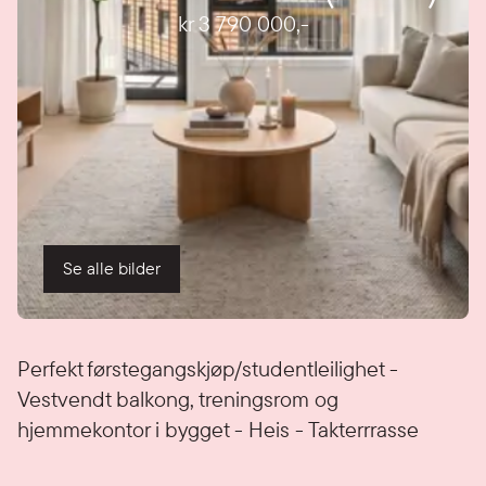
kr 3 790 000
,-
Se alle bilder
Detaljer
Perfekt førstegangskjøp/studentleilighet -
Vestvendt balkong, treningsrom og
hjemmekontor i bygget - Heis - Takterrrasse