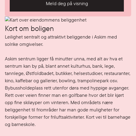
Meld deg på visning
Kort om boligen
Leilighet sentralt og attraktivt beliggende i Askim med 
solrike omgivelser.

Askim sentrum ligger få minutter unna, med alt av hva et 
sentrum kan by på, blant annet kulturhus, bank, lege, 
tannlege, Østfoldbadet, butikker, helsestudioer, restauranter, 
kino, kaffebar og gallerier, bowling, trampolinepark osv. 
Bybussholdeplass rett utenfor døra med hyppige avganger. 
Rett over veien finner man en golfbane hvor det blir kjørt 
opp fine skiløyper om vinteren. Med områdets nære 
beliggenhet til friområder har man gode muligheter for 
forskjellige former for friluftsaktiviteter. Kort vei til barnehage 
og barneskole.
