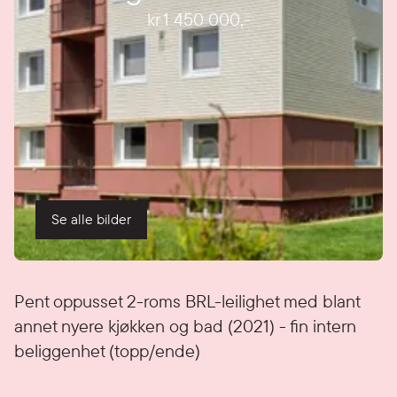
kr 1 450 000
,-
Se alle bilder
Detaljer
Pent oppusset 2-roms BRL-leilighet med blant
annet nyere kjøkken og bad (2021) - fin intern
beliggenhet (topp/ende)