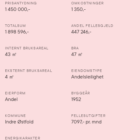
PRISANTYDNING
OMKOSTNINGER
1 450 000
,-
1 350,-
TOTALSUM
ANDEL FELLESGJELD
1 898 596,-
447 246,-
INTERNT BRUKSAREAL
BRA
43
㎡
47
㎡
EKSTERNT BRUKSAREAL
EIENDOMSTYPE
4
㎡
Andelsleilighet
EIERFORM
BYGGEÅR
Andel
1952
KOMMUNE
FELLESUTGIFTER
Indre Østfold
7097
,-
pr. mnd
ENERGIKARAKTER