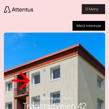
Meny
Meld interesse
Andelsleilighet
,
Askim
Trøgstadveien 42