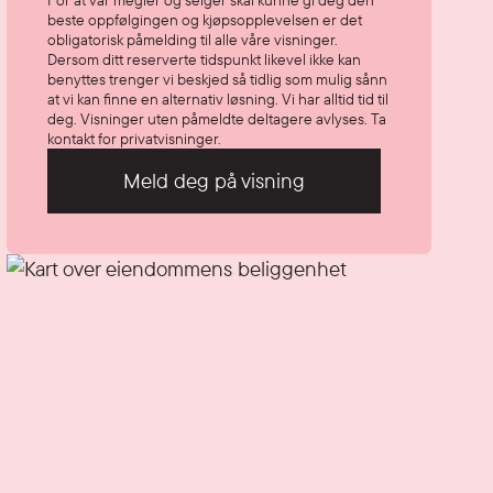
For at vår megler og selger skal kunne gi deg den
beste oppfølgingen og kjøpsopplevelsen er det
obligatorisk påmelding til alle våre visninger.
Dersom ditt reserverte tidspunkt likevel ikke kan
benyttes trenger vi beskjed så tidlig som mulig sånn
at vi kan finne en alternativ løsning. Vi har alltid tid til
deg. Visninger uten påmeldte deltagere avlyses. Ta
kontakt for privatvisninger.
Meld deg på visning