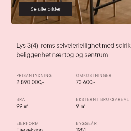
Se alle bilder
Detaljer
Lys 3(4)-roms selveierleilighet med solri
beliggenhet nær tog og sentrum
PRISANTYDNING
OMKOSTNINGER
2 890 000
,-
73 600,-
BRA
EKSTERNT BRUKSAREAL
99
㎡
9
㎡
EIERFORM
BYGGEÅR
Eierseksjon
1981