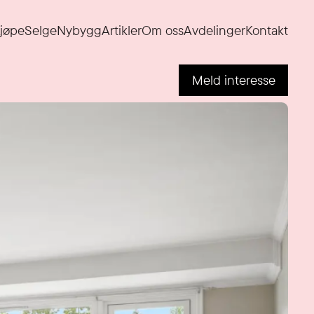
jøpe
Selge
Nybygg
Artikler
Om oss
Avdelinger
Kontakt
Meld interesse