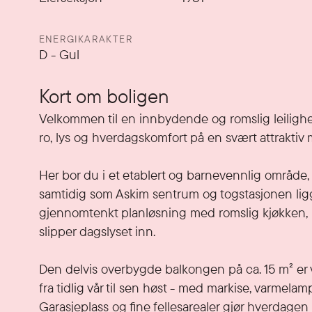
ENERGIKARAKTER
D
-
Gul
Kort om boligen
Velkommen til en innbydende og romslig leilighet 
ro, lys og hverdagskomfort på en svært attraktiv m
Her bor du i et etablert og barnevennlig område,
samtidig som Askim sentrum og togstasjonen ligg
gjennomtenkt planløsning med romslig kjøkken, l
slipper dagslyset inn.

Den delvis overbygde balkongen på ca. 15 m² er v
fra tidlig vår til sen høst - med markise, varmela
Garasjeplass og fine fellesarealer gjør hverdagen 