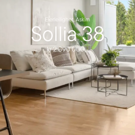
Eierleilighet
,
Askim
Sollia 38
kr 2 890 000
,-