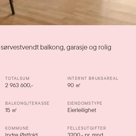
k sørvestvendt balkong, garasje og rolig
TOTALSUM
INTERNT BRUKSAREAL
2 963 600,-
90
㎡
BALKONG/TERASSE
EIENDOMSTYPE
15
㎡
Eierleilighet
KOMMUNE
FELLESUTGIFTER
Indre Østfold
3200
,-
pr. mnd