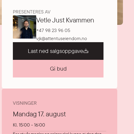
PRESENTERES AV
Vetle Just Kvammen
+47 98 23 96 05
vjk@attentuseiendom.no
Last ned salgsoppgave
Gi bud
VISNINGER
Mandag 17. august
Kl.
15:00 - 16:00