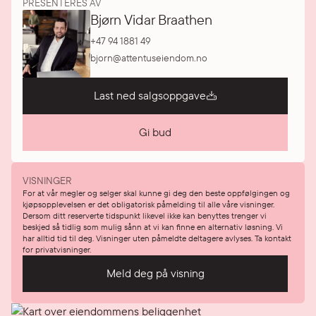
PRESENTERES AV
Bjørn Vidar Braathen
+47 94 1881 49
bjorn@attentuseiendom.no
Last ned salgsoppgave
Gi bud
VISNINGER
For at vår megler og selger skal kunne gi deg den beste oppfølgingen og
kjøpsopplevelsen er det obligatorisk påmelding til alle våre visninger.
Dersom ditt reserverte tidspunkt likevel ikke kan benyttes trenger vi
beskjed så tidlig som mulig sånn at vi kan finne en alternativ løsning. Vi
har alltid tid til deg. Visninger uten påmeldte deltagere avlyses. Ta kontakt
for privatvisninger.
Meld deg på visning