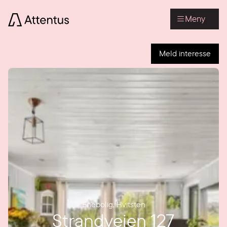
Meny
Meld interesse
Enebolig
,
Hvitsten
Strandveien 127