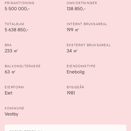
PRISANTYDNING
OMKOSTNINGER
5 500 000
,-
138 850,-
TOTALSUM
INTERNT BRUKSAREAL
5 638 850,-
199
㎡
BRA
EKSTERNT BRUKSAREAL
233
㎡
34
㎡
BALKONG/TERASSE
EIENDOMSTYPE
63
㎡
Enebolig
EIERFORM
BYGGEÅR
Eiet
1981
KOMMUNE
Vestby