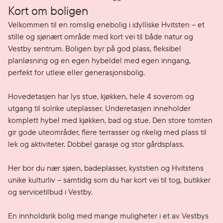
Kort om boligen
Velkommen til en romslig enebolig i idylliske Hvitsten – et 
stille og sjønært område med kort vei til både natur og 
Vestby sentrum. Boligen byr på god plass, fleksibel 
planløsning og en egen hybeldel med egen inngang, 
perfekt for utleie eller generasjonsbolig.

Hovedetasjen har lys stue, kjøkken, hele 4 soverom og 
utgang til solrike uteplasser. Underetasjen inneholder 
komplett hybel med kjøkken, bad og stue. Den store tomten 
gir gode uteområder, flere terrasser og rikelig med plass til 
lek og aktiviteter. Dobbel garasje og stor gårdsplass.  

Her bor du nær sjøen, badeplasser, kyststien og Hvitstens 
unike kulturliv – samtidig som du har kort vei til tog, butikker 
og servicetilbud i Vestby.

En innholdsrik bolig med mange muligheter i et av Vestbys 