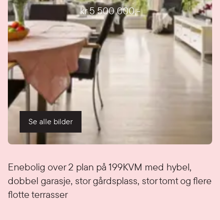
kr 5 500 000
,-
Se alle bilder
Detaljer
Enebolig over 2 plan på 199KVM med hybel,
dobbel garasje, stor gårdsplass, stor tomt og flere
flotte terrasser