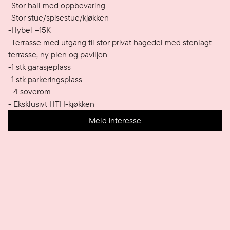
-Stor hall med oppbevaring 

-Stor stue/spisestue/kjøkken 

-Hybel =15K

-Terrasse med utgang til stor privat hagedel med stenlagt 
terrasse, ny plen og paviljon

-1 stk garasjeplass

-1 stk parkeringsplass

- 4 soverom

- Eksklusivt HTH-kjøkken
Meld interesse