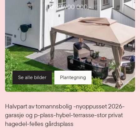
kr 20 900 000
,-
Se alle bilder
Plantegning
Detaljer
Halvpart av tomannsbolig -nyoppusset 2026-
garasje og p-plass-hybel-terrasse-stor privat
hagedel-felles gårdsplass