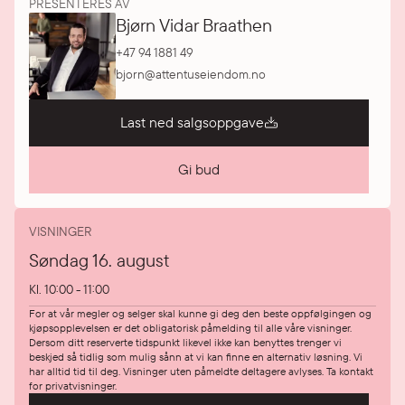
PRESENTERES AV
Bjørn Vidar Braathen
+47 94 1881 49
bjorn@attentuseiendom.no
Last ned salgsoppgave
Gi bud
VISNINGER
Søndag 16. august
Kl.
10:00 - 11:00
For at vår megler og selger skal kunne gi deg den beste oppfølgingen og
kjøpsopplevelsen er det obligatorisk påmelding til alle våre visninger.
Dersom ditt reserverte tidspunkt likevel ikke kan benyttes trenger vi
beskjed så tidlig som mulig sånn at vi kan finne en alternativ løsning. Vi
har alltid tid til deg. Visninger uten påmeldte deltagere avlyses. Ta kontakt
for privatvisninger.