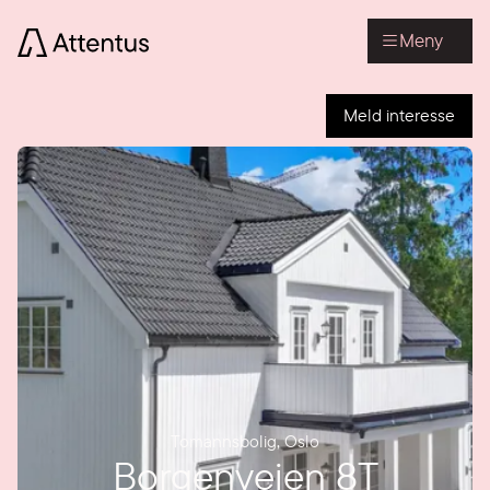
Meny
Meld interesse
Tomannsbolig
,
Oslo
Borgenveien 8T