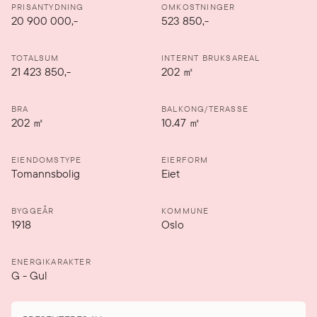
PRISANTYDNING
OMKOSTNINGER
20 900 000
,-
523 850,-
TOTALSUM
INTERNT BRUKSAREAL
21 423 850,-
202
㎡
BRA
BALKONG/TERASSE
202
㎡
10.47
㎡
EIENDOMSTYPE
EIERFORM
Tomannsbolig
Eiet
BYGGEÅR
KOMMUNE
1918
Oslo
ENERGIKARAKTER
G
-
Gul