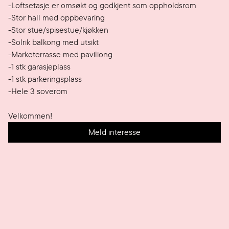
-Loftsetasje er omsøkt og godkjent som oppholdsrom

-Stor hall med oppbevaring 

-Stor stue/spisestue/kjøkken 

-Solrik balkong med utsikt

-Marketerrasse med paviliong

-1 stk garasjeplass

-1 stk parkeringsplass

-Hele 3 soverom

Velkommen!
Meld interesse