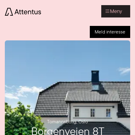
Meny
Meld interesse
Tomannsbolig
,
Oslo
Borgenveien 8T