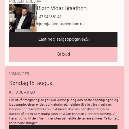
PRESENTERES AV
Bjørn Vidar Braathen
+47 94 1881 49
bjorn@attentuseiendom.no
Last ned salgsoppgave
Gi bud
VISNINGER
Søndag 16. august
Kl.
10:00 - 11:00
For at vår megler og selger skal kunne gi deg den beste oppfølgingen og
kjøpsopplevelsen er det obligatorisk påmelding til alle våre visninger.
Dersom ditt reserverte tidspunkt likevel ikke kan benyttes trenger vi
beskjed så tidlig som mulig sånn at vi kan finne en alternativ løsning. Vi
har alltid tid til deg. Visninger uten påmeldte deltagere avlyses. Ta kontakt
for privatvisninger.