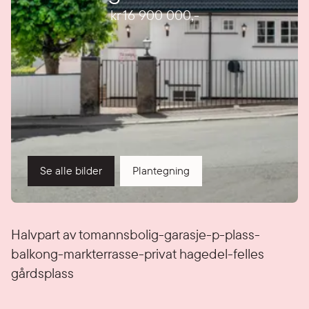
kr 16 900 000
,-
Se alle bilder
Plantegning
Detaljer
Halvpart av tomannsbolig-garasje-p-plass-
balkong-markterrasse-privat hagedel-felles
gårdsplass