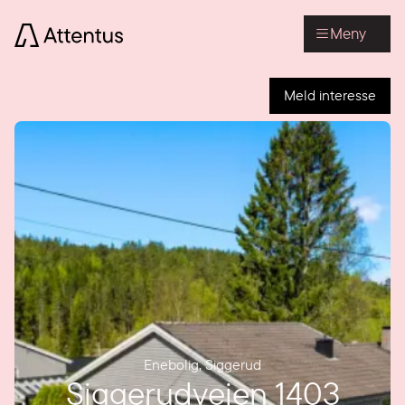
Meny
Meld interesse
Enebolig
,
Siggerud
Siggerudveien 1403