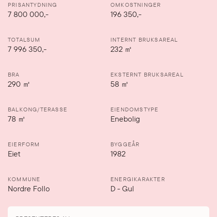
PRISANTYDNING
OMKOSTNINGER
7 800 000
,-
196 350,-
TOTALSUM
INTERNT BRUKSAREAL
7 996 350,-
232
㎡
BRA
EKSTERNT BRUKSAREAL
290
㎡
58
㎡
BALKONG/TERASSE
EIENDOMSTYPE
78
㎡
Enebolig
EIERFORM
BYGGEÅR
Eiet
1982
KOMMUNE
ENERGIKARAKTER
Nordre Follo
D
-
Gul