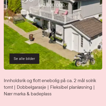
kr 7 800 000
,-
Se alle bilder
Detaljer
Innholdsrik og flott enebolig på ca. 2 mål solrik
tomt | Dobbelgarasje | Fleksibel planløsning |
Nær marka & badeplass