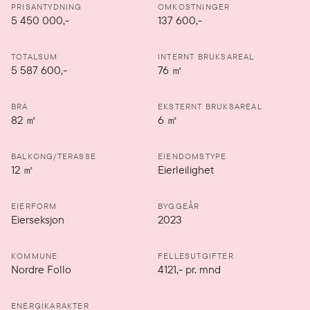
PRISANTYDNING
OMKOSTNINGER
5 450 000
,-
137 600,-
TOTALSUM
INTERNT BRUKSAREAL
5 587 600,-
76
㎡
BRA
EKSTERNT BRUKSAREAL
82
㎡
6
㎡
BALKONG/TERASSE
EIENDOMSTYPE
12
㎡
Eierleilighet
EIERFORM
BYGGEÅR
Eierseksjon
2023
KOMMUNE
FELLESUTGIFTER
Nordre Follo
4121
,-
pr. mnd
ENERGIKARAKTER