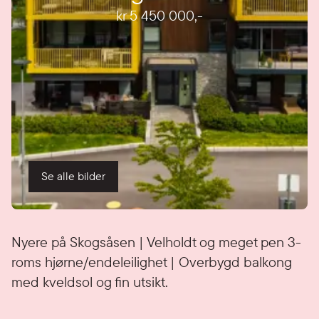
kr 5 450 000
,-
Se alle bilder
Detaljer
Nyere på Skogsåsen | Velholdt og meget pen 3-
roms hjørne/endeleilighet | Overbygd balkong
med kveldsol og fin utsikt.