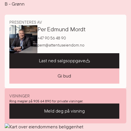
B
-
Grønn
PRESENTERES AV
Per Edmund Mordt
+47 90 56 48 90
pem@attentuseiendom.no
Last ned salgsoppgave
Gi bud
VISNINGER
Ring megler på 905 64 890 for private visninger.
Meld deg på visning