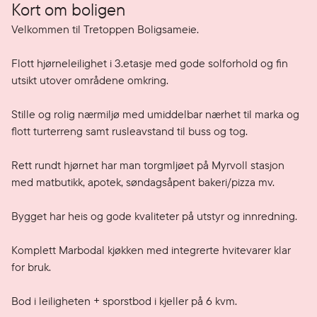
Kort om boligen
Velkommen til Tretoppen Boligsameie.

Flott hjørneleilighet i 3.etasje med gode solforhold og fin 
utsikt utover områdene omkring. 

Stille og rolig nærmiljø med umiddelbar nærhet til marka og 
flott turterreng samt rusleavstand til buss og tog. 

Rett rundt hjørnet har man torgmljøet på Myrvoll stasjon 
med matbutikk, apotek, søndagsåpent bakeri/pizza mv.

Bygget har heis og gode kvaliteter på utstyr og innredning.

Komplett Marbodal kjøkken med integrerte hvitevarer klar 
for bruk.

Bod i leiligheten + sporstbod i kjeller på 6 kvm. 
