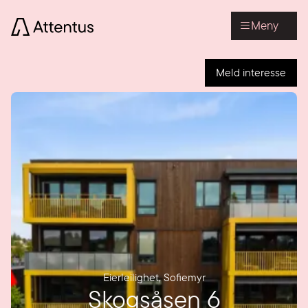
Meny
Meld interesse
Eierleilighet
,
Sofiemyr
Skogsåsen 6