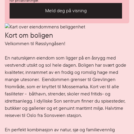
for privatvisninger.
Meld deg på visning
Kort om boligen
Velkommen til Røsslyngåsen! 

En naturskjønn eiendom som ligger på en åsrygg med 
vestvendt utsikt og sol hele dagen. Boligen har svært gode 
kvaliteter, innrammet av en frodig og romslig hage med 
mange utesoner.  Eiendommen grenser til Grevlingen 
friområde, som er knyttet til Mossemarka. Kort vei til alle 
fasiliteter -  båthavn, strender, skoler med fritids- og 
idrettsanlegg. I idylliske Son sentrum finner du spisesteder, 
butikker og gallerier og et genuint maritimt miljø. Halvtime 
reisevei til Oslo fra Sonsveien stasjon.

En perfekt kombinasjon av natur, sjø og familievennlig 