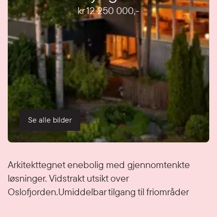
kr 12 250 000
,-
Se alle bilder
Detaljer
Arkitekttegnet enebolig med gjennomtenkte
løsninger. Vidstrakt utsikt over
Oslofjorden.Umiddelbar tilgang til friområder