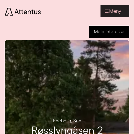
Meny
Meld interesse
Enebolig
,
Son
Røsslyngåsen 2