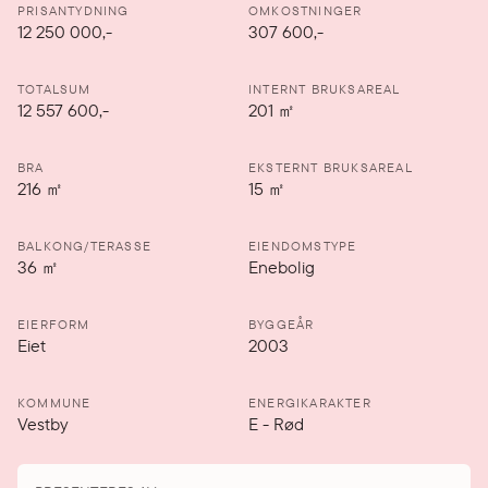
PRISANTYDNING
OMKOSTNINGER
12 250 000
,-
307 600,-
TOTALSUM
INTERNT BRUKSAREAL
12 557 600,-
201
㎡
BRA
EKSTERNT BRUKSAREAL
216
㎡
15
㎡
BALKONG/TERASSE
EIENDOMSTYPE
36
㎡
Enebolig
EIERFORM
BYGGEÅR
Eiet
2003
KOMMUNE
ENERGIKARAKTER
Vestby
E
-
Rød