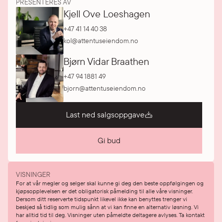
PRESENTERES AV
Kjell Ove Loeshagen
+47 41 14 40 38
kol@attentuseiendom.no
Bjørn Vidar Braathen
+47 94 1881 49
bjorn@attentuseiendom.no
Last ned salgsoppgave
Gi bud
VISNINGER
For at vår megler og selger skal kunne gi deg den beste oppfølgingen og
kjøpsopplevelsen er det obligatorisk påmelding til alle våre visninger.
Dersom ditt reserverte tidspunkt likevel ikke kan benyttes trenger vi
beskjed så tidlig som mulig sånn at vi kan finne en alternativ løsning. Vi
har alltid tid til deg. Visninger uten påmeldte deltagere avlyses. Ta kontakt