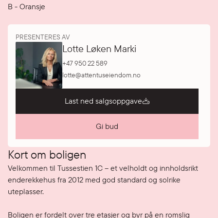
B
-
Oransje
PRESENTERES AV
Lotte Løken Marki
+47 950 22 589
lotte@attentuseiendom.no
Last ned salgsoppgave
Gi bud
Kort om boligen
Velkommen til Tussestien 1C – et velholdt og innholdsrikt 
enderekkehus fra 2012 med god standard og solrike 
uteplasser.

Boligen er fordelt over tre etasjer og byr på en romslig 