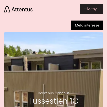
Meny
Meld interesse
Rekkehus
,
Langhus
Tussestien 1C