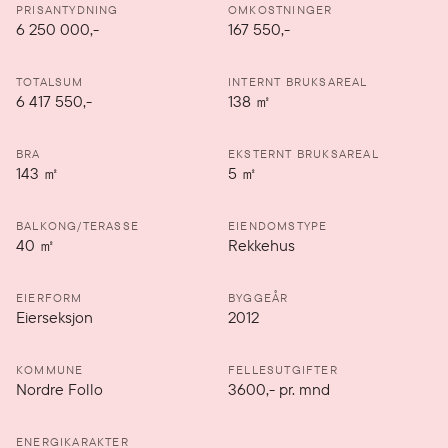
PRISANTYDNING
OMKOSTNINGER
6 250 000
,-
167 550,-
TOTALSUM
INTERNT BRUKSAREAL
6 417 550,-
138
㎡
BRA
EKSTERNT BRUKSAREAL
143
㎡
5
㎡
BALKONG/TERASSE
EIENDOMSTYPE
40
㎡
Rekkehus
EIERFORM
BYGGEÅR
Eierseksjon
2012
KOMMUNE
FELLESUTGIFTER
Nordre Follo
3600
,-
pr. mnd
ENERGIKARAKTER