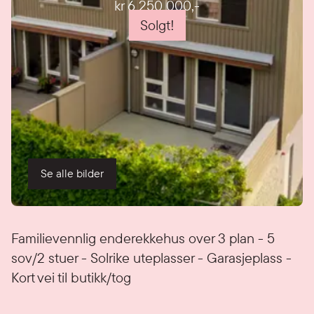
kr 6 250 000
,-
Solgt!
Se alle bilder
Detaljer
Familievennlig enderekkehus over 3 plan - 5
sov/2 stuer - Solrike uteplasser - Garasjeplass -
Kort vei til butikk/tog