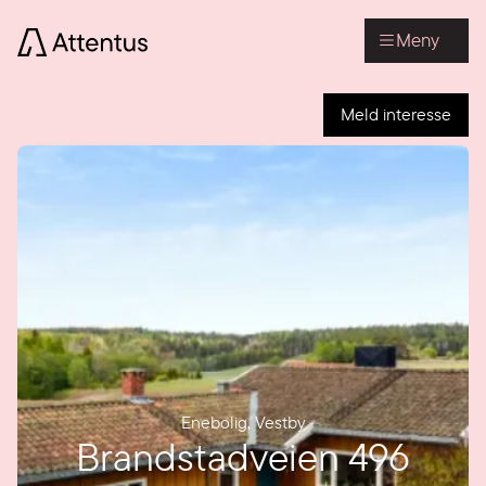
Meny
Meld interesse
Enebolig
,
Vestby
Brandstadveien 496