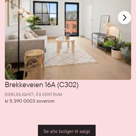
Brekkeveien 16A (C302)
EIERLEILIGHET,
ÅS SENTRUM
kr 5 390 000
3
soverom
Pris
Soverom
P
Se alle boliger til salgs