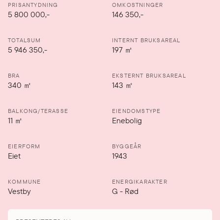
PRISANTYDNING
OMKOSTNINGER
5 800 000
,-
146 350,-
TOTALSUM
INTERNT BRUKSAREAL
5 946 350,-
197
㎡
BRA
EKSTERNT BRUKSAREAL
340
㎡
143
㎡
BALKONG/TERASSE
EIENDOMSTYPE
11
㎡
Enebolig
EIERFORM
BYGGEÅR
Eiet
1943
KOMMUNE
ENERGIKARAKTER
Vestby
G
-
Rød