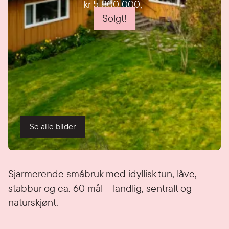
kr 5 800 000
,-
Solgt!
Se alle bilder
Detaljer
Sjarmerende småbruk med idyllisk tun, låve,
stabbur og ca. 60 mål – landlig, sentralt og
naturskjønt.