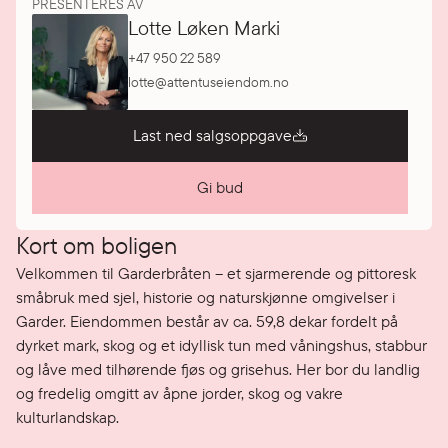
PRESENTERES AV
Lotte Løken Marki
+47 950 22 589
lotte@attentuseiendom.no
Last ned salgsoppgave
Gi bud
Kort om boligen
Velkommen til Garderbråten – et sjarmerende og pittoresk 
småbruk med sjel, historie og naturskjønne omgivelser i 
Garder. Eiendommen består av ca. 59,8 dekar fordelt på 
dyrket mark, skog og et idyllisk tun med våningshus, stabbur 
og låve med tilhørende fjøs og grisehus. Her bor du landlig 
og fredelig omgitt av åpne jorder, skog og vakre 
kulturlandskap.
