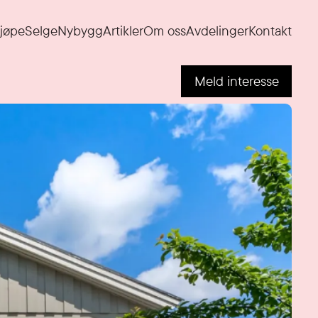
jøpe
Selge
Nybygg
Artikler
Om oss
Avdelinger
Kontakt
Meld interesse