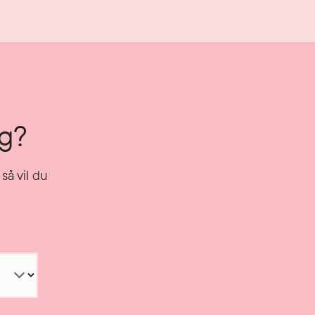
ng?
så vil du