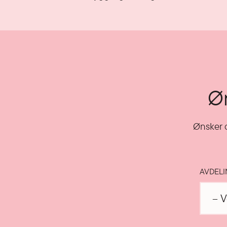
Øn
Ønsker d
AVDEL