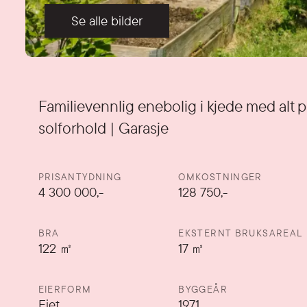
Se alle bilder
Detaljer
Familievennlig enebolig i kjede med alt p
solforhold | Garasje
PRISANTYDNING
OMKOSTNINGER
4 300 000
,-
128 750,-
BRA
EKSTERNT BRUKSAREAL
122
㎡
17
㎡
EIERFORM
BYGGEÅR
Eiet
1971