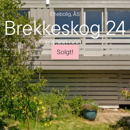
Enebolig
,
ÅS
Brekkeskog 24
kr 4 300 000
,-
Solgt!