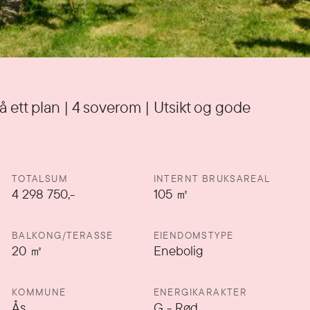
å ett plan | 4 soverom | Utsikt og gode
TOTALSUM
INTERNT BRUKSAREAL
4 298 750,-
105
㎡
BALKONG/TERASSE
EIENDOMSTYPE
20
㎡
Enebolig
KOMMUNE
ENERGIKARAKTER
Ås
G
-
Rød