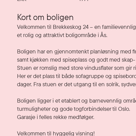
Kort om boligen
Velkommen til Brekkeskog 24 – en familievennlig e
et rolig og attraktivt boligområde i Ås. 

Boligen har en gjennomtenkt planløsning med fire
samt kjøkken med spiseplass og godt med skap- 
Stuen er romslig med store vindusflater som gir 
Her er det plass til både sofagruppe og spisebor
dager. Fra stuen er det utgang til en solrik, sydv
Boligen ligger i et etablert og barnevennlig område
turmuligheter og gode togforbindelser til Oslo. 

Garasje i felles rekke medfølger.

Velkommen til hyggelig visning!