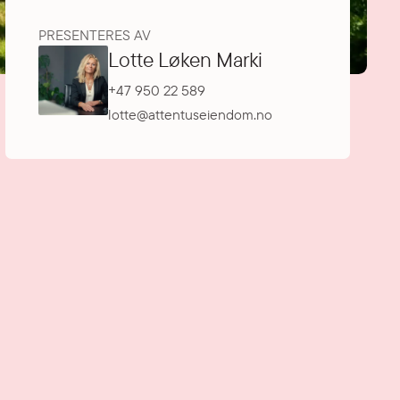
PRESENTERES AV
Lotte Løken Marki
+47 950 22 589
lotte@attentuseiendom.no