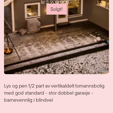
kr 3 900 000
,-
Solgt!
Detaljer
Lys og pen 1/2 part av vertikaldelt tomannsbolig
med god standard - stor dobbel garasje -
barnevennlig i blindvei