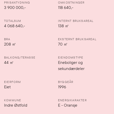
PRISANTYDNING
OMKOSTNINGER
3 900 000
,-
118 640,-
TOTALSUM
INTERNT BRUKSAREAL
4 068 640,-
138
㎡
BRA
EKSTERNT BRUKSAREAL
208
㎡
70
㎡
BALKONG/TERASSE
EIENDOMSTYPE
44
㎡
Eneboliger og
sekundærdeler
EIERFORM
BYGGEÅR
Eiet
1996
KOMMUNE
ENERGIKARAKTER
Indre Østfold
E
-
Oransje