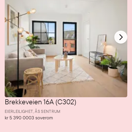
Brekkeveien 16A (C302)
EIERLEILIGHET,
ÅS SENTRUM
kr 5 390 000
3
soverom
Pris
Soverom
P