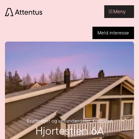
Meny
Meld interesse
Eneboliger og sekundærdeler
,
Knapstad
Hjortestien 6A