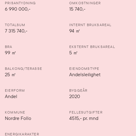
PRISANTYDNING
OMKOSTNINGER
6 990 000
,-
15 740,-
TOTALSUM
INTERNT BRUKSAREAL
7 315 740,-
94
㎡
BRA
EKSTERNT BRUKSAREAL
99
㎡
5
㎡
BALKONG/TERASSE
EIENDOMSTYPE
25
㎡
Andelsleilighet
EIERFORM
BYGGEÅR
Andel
2020
KOMMUNE
FELLESUTGIFTER
Nordre Follo
4515
,-
pr. mnd
ENERGIKARAKTER