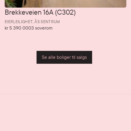
Brekkeveien 16A (C302)
EIERLEILIGHET,
ÅS SENTRUM
kr 5 390 000
3
soverom
Pris
Soverom
P
Se alle boliger til salgs