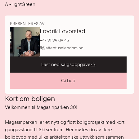
A
-
lightGreen
PRESENTERES AV
Fredrik Levorstad
+47 91 99 09 45
fl@attentuseiendom.no
Last ned salgsoppgave
Gi bud
Kort om boligen
Velkommen til Magasinparken 30!

Magasinparken  er et nytt og flott boligprosjekt med kort 
gangavstand til Ski sentrum. Her møtes du av flere 
boligbygg med ulike arkitektoniske uttrykk som sammen 