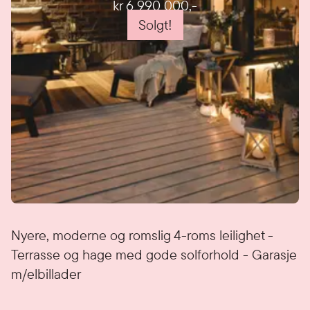
kr 6 990 000
,-
Solgt!
Detaljer
Nyere, moderne og romslig 4-roms leilighet -
Terrasse og hage med gode solforhold - Garasje
m/elbillader