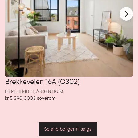
Brekkeveien 16A (C302)
EIERLEILIGHET,
ÅS SENTRUM
kr 5 390 000
3
soverom
Pris
Soverom
P
Se alle boliger til salgs