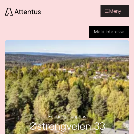
Meny
Meld interesse
Enebolig
,
Langhus
Østrengveien 33