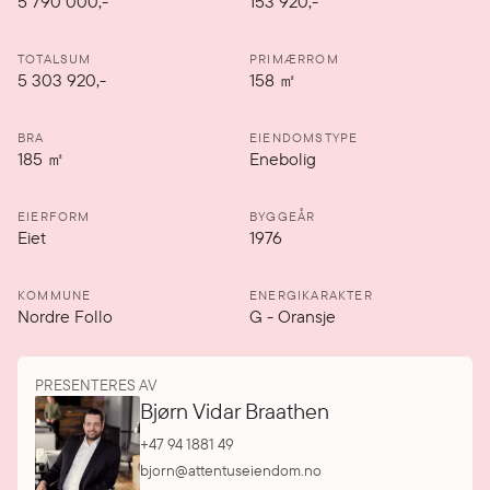
5 790 000
,-
153 920,-
TOTALSUM
PRIMÆRROM
5 303 920,-
158
㎡
BRA
EIENDOMSTYPE
185
㎡
Enebolig
EIERFORM
BYGGEÅR
Eiet
1976
KOMMUNE
ENERGIKARAKTER
Nordre Follo
G
-
Oransje
PRESENTERES AV
Bjørn Vidar Braathen
+47 94 1881 49
bjorn@attentuseiendom.no