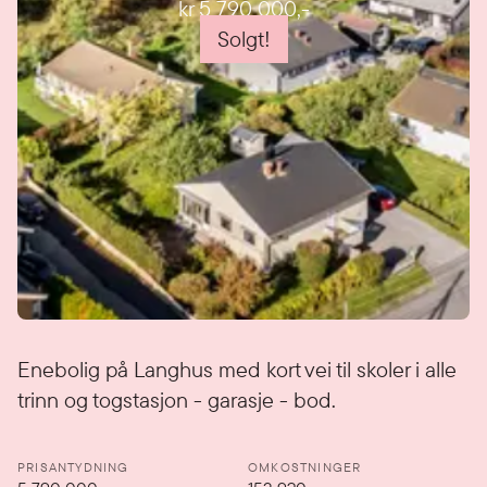
kr 5 790 000
,-
Solgt!
Detaljer
Enebolig på Langhus med kort vei til skoler i alle
trinn og togstasjon - garasje - bod.
PRISANTYDNING
OMKOSTNINGER