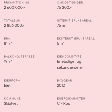
PRISANTYDNING
OMKOSTNINGER
2 600 000
,-
76 300,-
TOTALSUM
INTERNT BRUKSAREAL
2 856 300,-
76
㎡
BRA
EKSTERNT BRUKSAREAL
81
㎡
5
㎡
BALKONG/TERASSE
EIENDOMSTYPE
19
㎡
Eneboliger og
sekundærdeler
EIERFORM
BYGGEÅR
Eiet
2012
KOMMUNE
ENERGIKARAKTER
Skiptvet
C
-
Rød