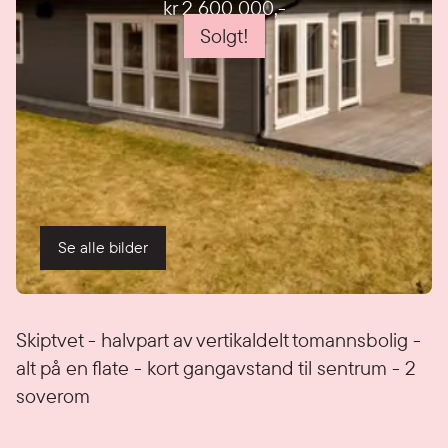
kr 2 600 000
,-
Solgt!
Se alle bilder
Detaljer
Skiptvet - halvpart av vertikaldelt tomannsbolig -
alt på en flate - kort gangavstand til sentrum - 2
soverom