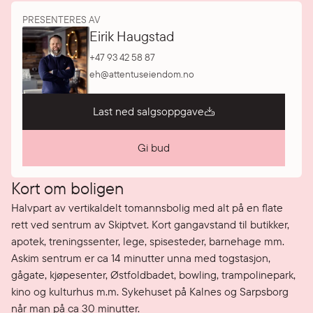
PRESENTERES AV
Eirik Haugstad
+47 93 42 58 87
eh@attentuseiendom.no
Last ned salgsoppgave
Gi bud
Kort om boligen
Halvpart av vertikaldelt tomannsbolig med alt på en flate 
rett ved sentrum av Skiptvet. Kort gangavstand til butikker, 
apotek, treningssenter, lege, spisesteder, barnehage mm.

Askim sentrum er ca 14 minutter unna med togstasjon, 
gågate, kjøpesenter, Østfoldbadet, bowling, trampolinepark, 
kino og kulturhus m.m. Sykehuset på Kalnes og Sarpsborg 
når man på ca 30 minutter.
