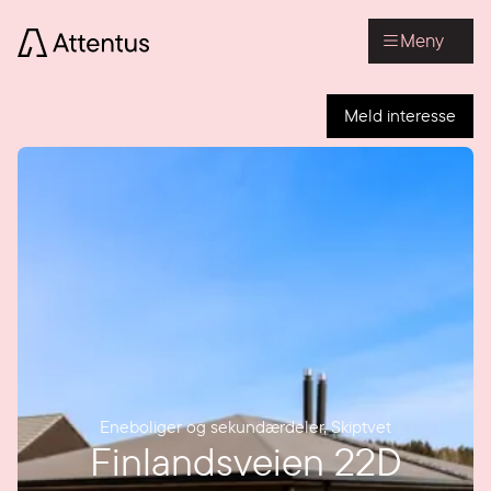
Meny
Meld interesse
Eneboliger og sekundærdeler
,
Skiptvet
Finlandsveien 22D