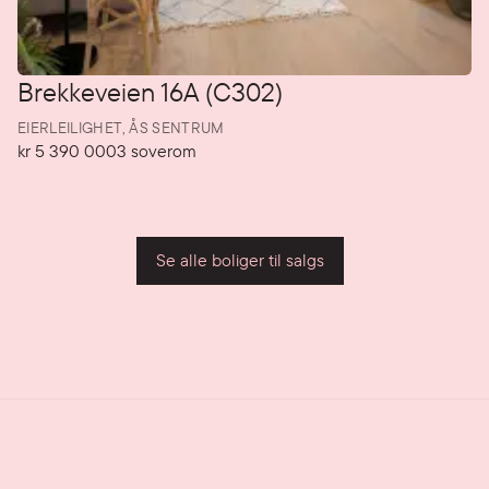
Brekkeveien 16A (C302)
EIERLEILIGHET,
ÅS SENTRUM
kr 5 390 000
3
soverom
Pris
Soverom
P
Se alle boliger til salgs