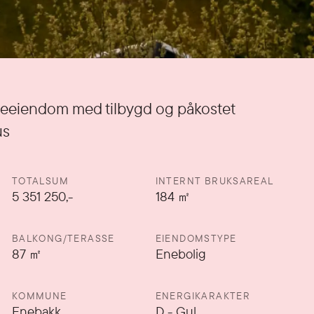
eeiendom med tilbygd og påkostet
us
TOTALSUM
INTERNT BRUKSAREAL
5 351 250,-
184
㎡
BALKONG/TERASSE
EIENDOMSTYPE
87
㎡
Enebolig
KOMMUNE
ENERGIKARAKTER
Enebakk
D
-
Gul