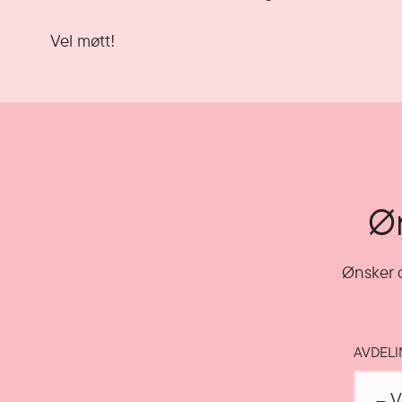
Vel møtt!
Øn
Ønsker d
AVDEL