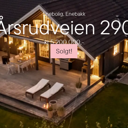
Enebolig
,
Enebakk
Årsrudveien 29
kr 5 200 000
,-
Solgt!