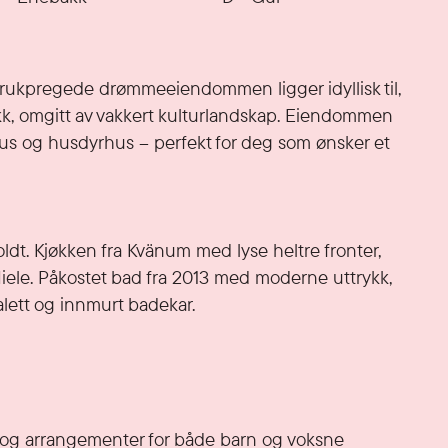
ukpregede drømmeeiendommen ligger idyllisk til, 
kk, omgitt av vakkert kulturlandskap. Eiendommen 
us og husdyrhus – perfekt for deg som ønsker et 
. Kjøkken fra Kvänum med lyse heltre fronter, 
Miele. Påkostet bad fra 2013 med moderne uttrykk, 
lett og innmurt badekar. 

r og arrangementer for både barn og voksne
