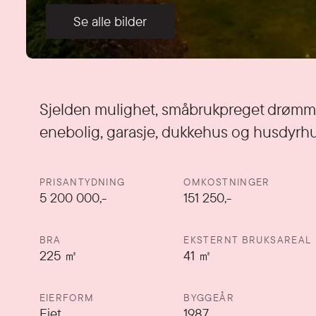
Se alle bilder
Detaljer
Sjelden mulighet, småbrukpreget drømm
enebolig, garasje, dukkehus og husdyrh
PRISANTYDNING
OMKOSTNINGER
5 200 000
,-
151 250,-
BRA
EKSTERNT BRUKSAREAL
225
㎡
41
㎡
EIERFORM
BYGGEÅR
Eiet
1987