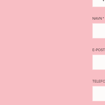
NAVN
*
E-POS
TELEF