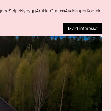
jøpe
Selge
Nybygg
Artikler
Om oss
Avdelinger
Kontakt
Meld interesse