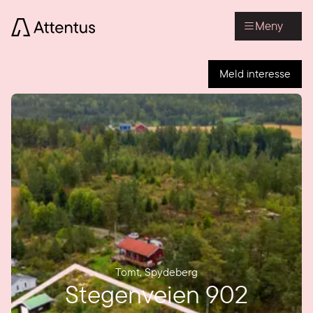
Meny
Meld interesse
Tomt
,
Spydeberg
Stegenveien 902