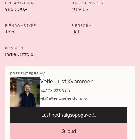
PRISANTYDNING
OMKOSTNINGER
985 000
,-
40 915,-
EIENDOMSTYPE
EIERFORM
Tomt
Eiet
KOMMUNE
Indre Østfold
PRESENTERES AV
Vetle Just Kvammen
+47 98 23 96 05
vjk@attentuseiendom.no
Last ned salgsoppgave
Gi bud