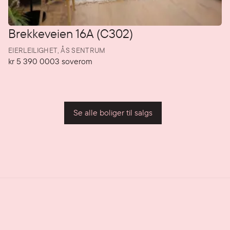
Brekkeveien 16A (C302)
EIERLEILIGHET,
ÅS SENTRUM
kr 5 390 000
3
soverom
Pris
Soverom
P
Se alle boliger til salgs