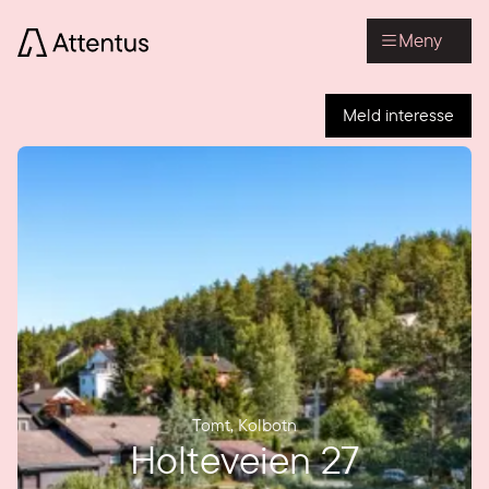
Meny
Meld interesse
Tomt
,
Kolbotn
Holteveien 27