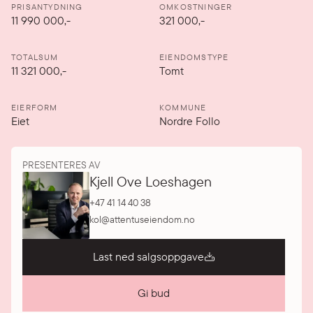
PRISANTYDNING
OMKOSTNINGER
11 990 000
,-
321 000,-
TOTALSUM
EIENDOMSTYPE
11 321 000,-
Tomt
EIERFORM
KOMMUNE
Eiet
Nordre Follo
PRESENTERES AV
Kjell Ove Loeshagen
+47 41 14 40 38
kol@attentuseiendom.no
Last ned salgsoppgave
Gi bud