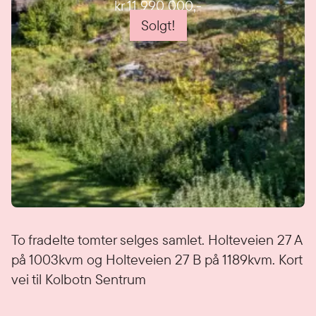
kr 11 990 000
,-
Solgt!
Detaljer
To fradelte tomter selges samlet. Holteveien 27 A
på 1003kvm og Holteveien 27 B på 1189kvm. Kort
vei til Kolbotn Sentrum