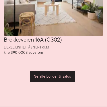
Brekkeveien 16A (C302)
EIERLEILIGHET,
ÅS SENTRUM
kr 5 390 000
3
soverom
Pris
Soverom
P
Se alle boliger til salgs