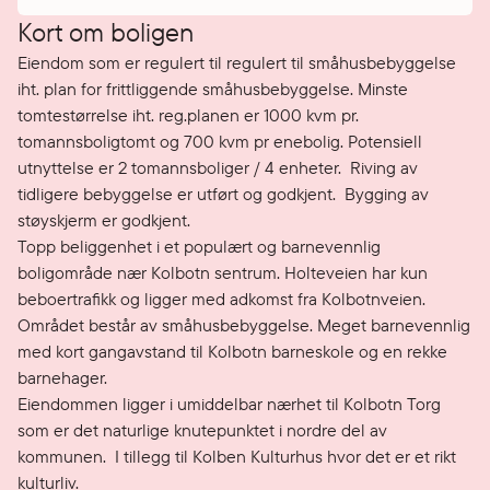
Kort om boligen
Eiendom som er regulert til regulert til småhusbebyggelse 
iht. plan for frittliggende småhusbebyggelse. Minste 
tomtestørrelse iht. reg.planen er 1000 kvm pr. 
tomannsboligtomt og 700 kvm pr enebolig. Potensiell 
utnyttelse er 2 tomannsboliger / 4 enheter.  Riving av 
tidligere bebyggelse er utført og godkjent.  Bygging av 
støyskjerm er godkjent. 

Topp beliggenhet i et populært og barnevennlig 
boligområde nær Kolbotn sentrum. Holteveien har kun 
beboertrafikk og ligger med adkomst fra Kolbotnveien. 
Området består av småhusbebyggelse. Meget barnevennlig 
med kort gangavstand til Kolbotn barneskole og en rekke 
barnehager.

Eiendommen ligger i umiddelbar nærhet til Kolbotn Torg 
som er det naturlige knutepunktet i nordre del av 
kommunen.  I tillegg til Kolben Kulturhus hvor det er et rikt 
kulturliv.