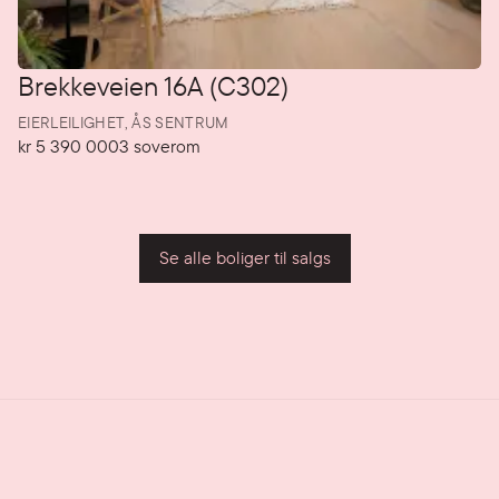
Brekkeveien 16A (C302)
EIERLEILIGHET,
ÅS SENTRUM
kr 5 390 000
3
soverom
Pris
Soverom
P
Se alle boliger til salgs