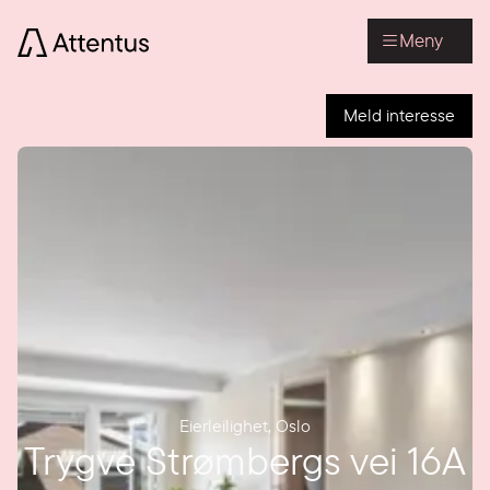
Meny
Meld interesse
Eierleilighet
,
Oslo
Trygve Strømbergs vei 16A