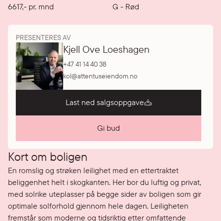
6617
,-
pr. mnd
G
-
Rød
PRESENTERES AV
Kjell Ove Loeshagen
+47 41 14 40 38
kol@attentuseiendom.no
Last ned salgsoppgave
Gi bud
Kort om boligen
En romslig og strøken leilighet med en ettertraktet 
beliggenhet helt i skogkanten. Her bor du luftig og privat, 
med solrike uteplasser på begge sider av boligen som gir 
optimale solforhold gjennom hele dagen. Leiligheten 
fremstår som moderne og tidsriktig etter omfattende 