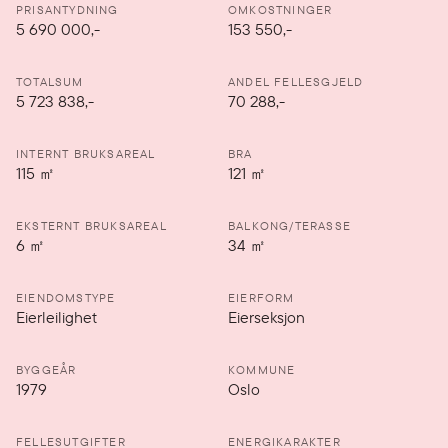
PRISANTYDNING
OMKOSTNINGER
5 690 000
,-
153 550,-
TOTALSUM
ANDEL FELLESGJELD
5 723 838,-
70 288,-
INTERNT BRUKSAREAL
BRA
115
㎡
121
㎡
EKSTERNT BRUKSAREAL
BALKONG/TERASSE
6
㎡
34
㎡
EIENDOMSTYPE
EIERFORM
Eierleilighet
Eierseksjon
BYGGEÅR
KOMMUNE
1979
Oslo
FELLESUTGIFTER
ENERGIKARAKTER