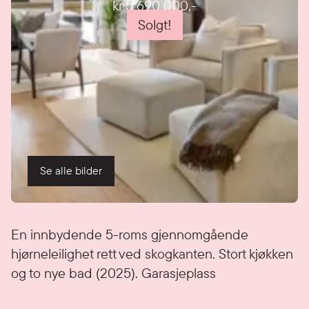
kr 5 690 000
,-
Solgt!
Se alle bilder
Detaljer
En innbydende 5-roms gjennomgående
hjørneleilighet rett ved skogkanten. Stort kjøkken
og to nye bad (2025). Garasjeplass