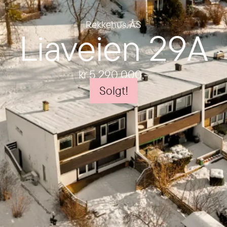
Rekkehus
,
ÅS
Liaveien 29A
kr 5 290 000
,-
Solgt!