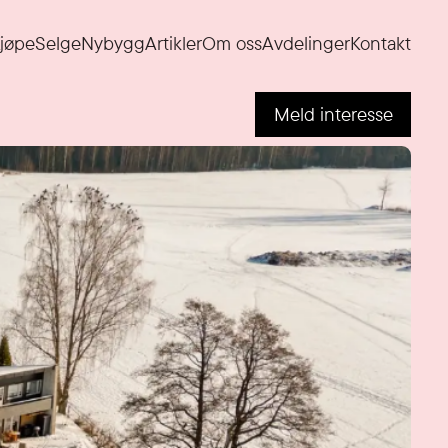
jøpe
Selge
Nybygg
Artikler
Om oss
Avdelinger
Kontakt
Meld interesse