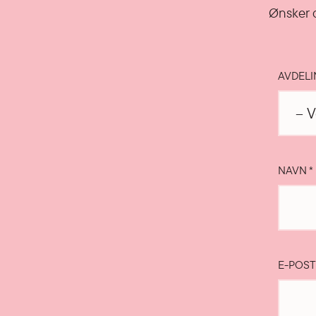
Ønsker d
AVDEL
NAVN
*
E-POS