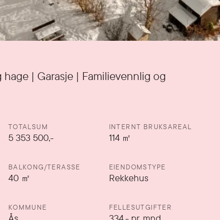
hage | Garasje | Familievennlig og
TOTALSUM
INTERNT BRUKSAREAL
5 353 500,-
114
㎡
BALKONG/TERASSE
EIENDOMSTYPE
40
㎡
Rekkehus
KOMMUNE
FELLESUTGIFTER
Ås
334
,-
pr. mnd