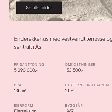
Se alle bilder
Detaljer
Enderekkehus med vestvendt terrasse og 
sentralt i Ås
PRISANTYDNING
OMKOSTNINGER
5 290 000
,-
153 500,-
BRA
EKSTERNT BRUKSAREAL
135
㎡
21
㎡
EIERFORM
BYGGEÅR
Eierseksjon
1967