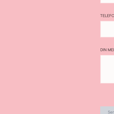
TELEF
DIN ME
Se