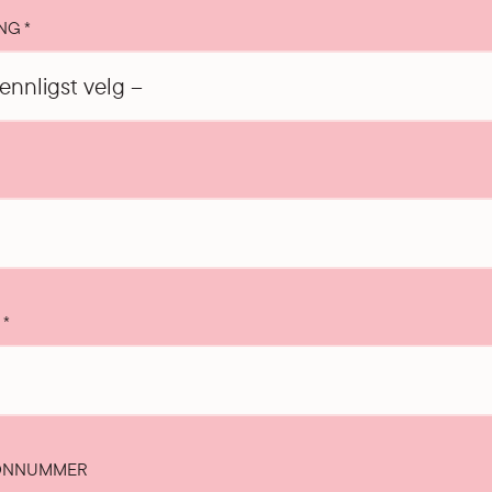
ING
*
T
*
ONNUMMER