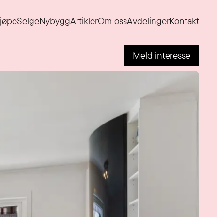
jøpe
Selge
Nybygg
Artikler
Om oss
Avdelinger
Kontakt
Meld interesse