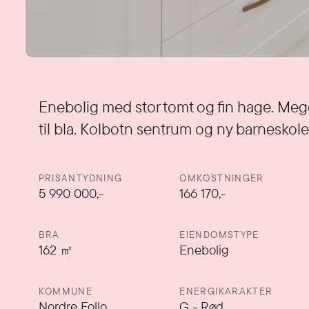
Detaljer
Enebolig med stor tomt og fin hage. Me
til bla. Kolbotn sentrum og ny barneskole
PRISANTYDNING
OMKOSTNINGER
5 990 000
,-
166 170,-
BRA
EIENDOMSTYPE
162
㎡
Enebolig
KOMMUNE
ENERGIKARAKTER
Nordre Follo
G
-
Rød