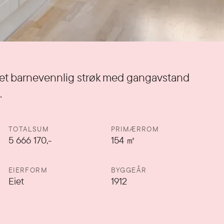
get barnevennlig strøk med gangavstand
.
TOTALSUM
PRIMÆRROM
5 666 170,-
154
㎡
EIERFORM
BYGGEÅR
Eiet
1912