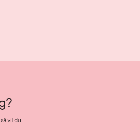
ng?
så vil du