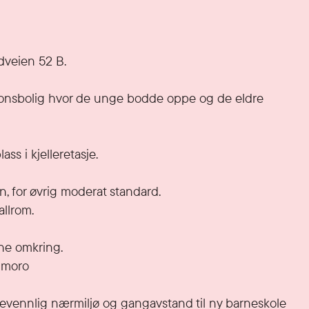
veien 52 B. 

onsbolig hvor de unge bodde oppe og de eldre 
s i kjelleretasje.

 for øvrig moderat standard.

lrom. 

e omkring. 

 moro

nevennlig nærmiljø og gangavstand til ny barneskole 