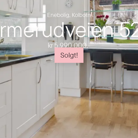
Enebolig
,
Kolbotn
rmerudveien 5
kr 5 990 000
,-
Solgt!