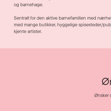
og barnehage.

Sentralt for den aktive barnefamilien med nærhet
med mange butikker, hyggelige spisesteder/pub
kjente artister.
Øn
Ønsker d