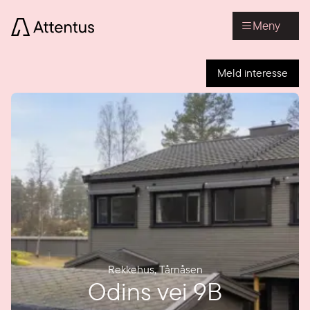
Meny
Meld interesse
Rekkehus
,
Tårnåsen
Odins vei 9B