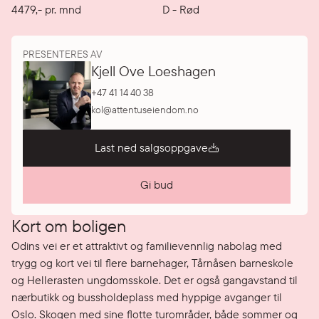
4479
,-
pr. mnd
D
-
Rød
PRESENTERES AV
Kjell Ove Loeshagen
+47 41 14 40 38
kol@attentuseiendom.no
Last ned salgsoppgave
Gi bud
Kort om boligen
Odins vei er et attraktivt og familievennlig nabolag med 
trygg og kort vei til flere barnehager, Tårnåsen barneskole 
og Hellerasten ungdomsskole. Det er også gangavstand til 
nærbutikk og bussholdeplass med hyppige avganger til 
Oslo. Skogen med sine flotte turområder, både sommer og 