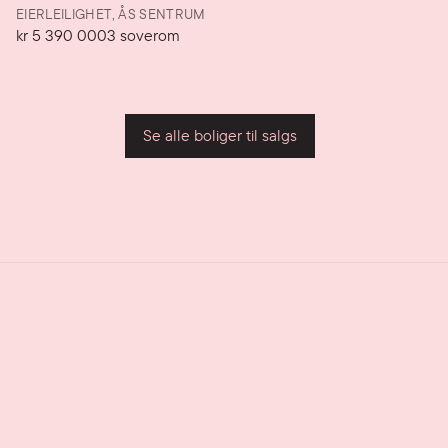
EIERLEILIGHET,
ÅS SENTRUM
kr 5 390 000
3
soverom
Pris
Soverom
P
Se alle boliger til salgs