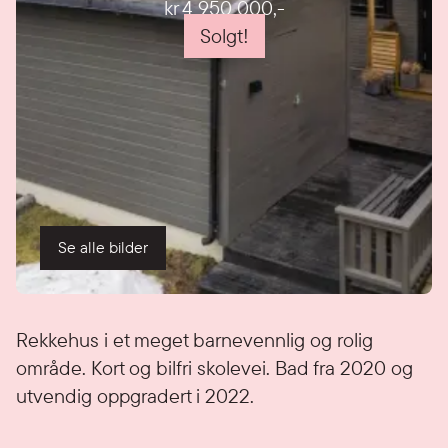
kr 4 950 000
,-
Solgt!
Se alle bilder
Detaljer
Rekkehus i et meget barnevennlig og rolig
område. Kort og bilfri skolevei. Bad fra 2020 og
utvendig oppgradert i 2022.