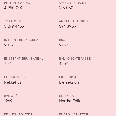
PRISANTYDNING
OMKOSTNINGER
4 950 000
,-
135 050,-
TOTALSUM
ANDEL FELLESGJELD
5 279 445,-
394 395,-
INTERNT BRUKSAREAL
BRA
90
㎡
97
㎡
EKSTERNT BRUKSAREAL
BALKONG/TERASSE
7
㎡
42
㎡
EIENDOMSTYPE
EIERFORM
Rekkehus
Eierseksjon
BYGGEÅR
KOMMUNE
1969
Nordre Follo
FELLESUTGIFTER
ENERGIKARAKTER