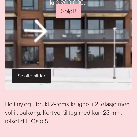
kr 3 900 000
,-
Solgt!
Se alle bilder
Detaljer
Helt ny og ubrukt 2-roms leilighet i 2. etasje med
solrik balkong. Kort vei til tog med kun 23 min.
reisetid til Oslo S.