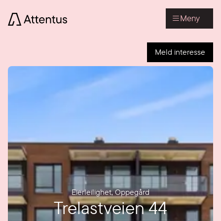
Meny
Meld interesse
Eierleilighet
,
Oppegård
Trelastveien 44