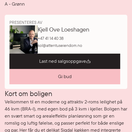
A
-
Grønn
PRESENTERES AV
Kjell Ove Loeshagen
+47 41 14 40 38
kol@attentuseiendom.no
Last ned salgsoppgave
Gi bud
Kort om boligen
Velkommen til en moderne og attraktiv 2-roms leilighet på 
46 kvm (BRA-I), med egen bod på 3 kvm i kjeller. Boligen har 
en svært smart og arealeffektiv planløsning som gir en 
romslig og luftig følelse, og passer perfekt for både enslige 
og par. Her får du et delikat Sigdal kjøkken med integrerte 