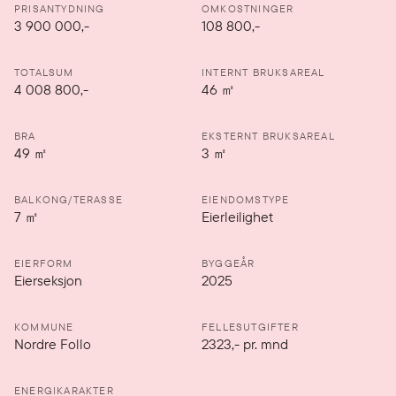
PRISANTYDNING
OMKOSTNINGER
3 900 000
,-
108 800,-
TOTALSUM
INTERNT BRUKSAREAL
4 008 800,-
46
㎡
BRA
EKSTERNT BRUKSAREAL
49
㎡
3
㎡
BALKONG/TERASSE
EIENDOMSTYPE
7
㎡
Eierleilighet
EIERFORM
BYGGEÅR
Eierseksjon
2025
KOMMUNE
FELLESUTGIFTER
Nordre Follo
2323
,-
pr. mnd
ENERGIKARAKTER