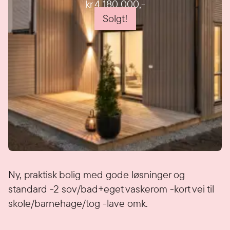
kr 4 180 000
,-
Solgt!
Detaljer
Ny, praktisk bolig med gode løsninger og
standard -2 sov/bad+eget vaskerom -kort vei til
skole/barnehage/tog -lave omk.