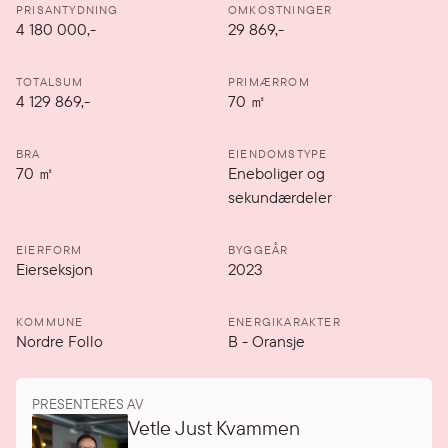
PRISANTYDNING
OMKOSTNINGER
4 180 000
,-
29 869,-
TOTALSUM
PRIMÆRROM
4 129 869,-
70
㎡
BRA
EIENDOMSTYPE
70
㎡
Eneboliger og
sekundærdeler
EIERFORM
BYGGEÅR
Eierseksjon
2023
KOMMUNE
ENERGIKARAKTER
Nordre Follo
B
-
Oransje
PRESENTERES AV
Vetle Just Kvammen