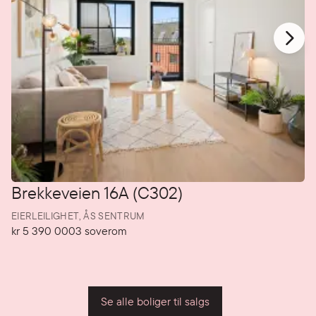
Brekkeveien 16A (C302)
EIERLEILIGHET,
ÅS SENTRUM
kr 5 390 000
3
soverom
Pris
Soverom
P
Se alle boliger til salgs