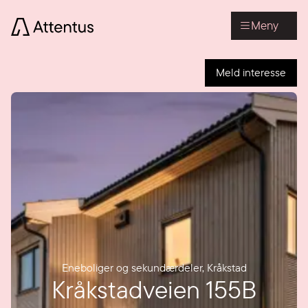
Meny
Meld interesse
Eneboliger og sekundærdeler
,
Kråkstad
Kråkstadveien 155B