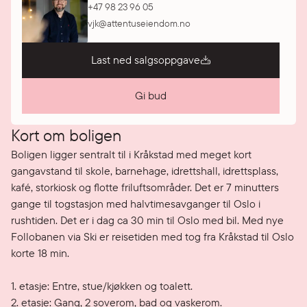
+47 98 23 96 05
vjk@attentuseiendom.no
Last ned salgsoppgave
Gi bud
Kort om boligen
Boligen ligger sentralt til i Kråkstad med meget kort 
gangavstand til skole, barnehage, idrettshall, idrettsplass, 
kafé, storkiosk og flotte friluftsområder. Det er 7 minutters 
gange til togstasjon med halvtimesavganger til Oslo i 
rushtiden. Det er i dag ca 30 min til Oslo med bil. Med nye 
Follobanen via Ski er reisetiden med tog fra Kråkstad til Oslo 
korte 18 min.

1. etasje: Entre, stue/kjøkken og toalett.

2. etasje: Gang, 2 soverom, bad og vaskerom.
