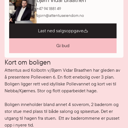
Bjørn Vidar Braathen
+47 94 1881 49
bjorn@attentuseiendom.no
Last ned salgsoppgave
Gi bud
Kort om boligen
Attentus avd Kolbotn v/Bjørn Vidar Braathen har gleden av 
å presentere Polleveien 6. En flott enebolig over 3 plan. 
Boligen ligger rett ved idylliske Pollevannet og kort vei til 
Nebba/Kjærnes. Stor og flott opparbeidet hage. 

Boligen inneholder bland annet 4 soverom, 2 baderom og 
stor stue med plass til både salong og spisestue. Det er 
utgang til hagen fra stuen.  Ett av baderommene er pusset 
opp i nyere tid. 
