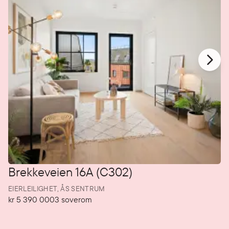
Brekkeveien 16A (C302)
EIERLEILIGHET,
ÅS SENTRUM
kr 5 390 000
3
soverom
Pris
Soverom
P