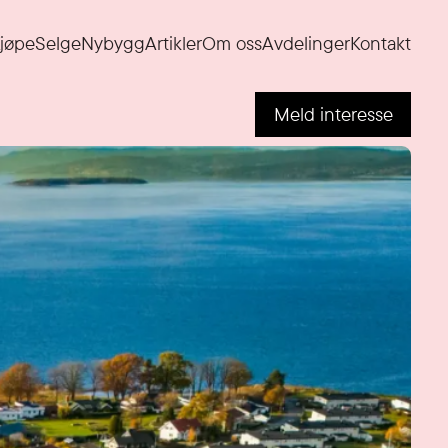
jøpe
Selge
Nybygg
Artikler
Om oss
Avdelinger
Kontakt
Meld interesse