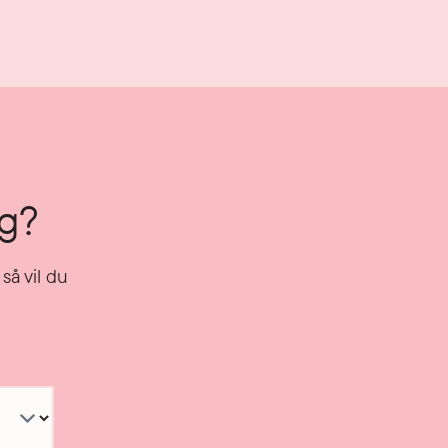
ng?
så vil du