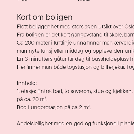
Kort om boligen
Flott beliggenhet med storslagen utsikt over Oslof
Fra boligen er det kort gangavstand til skole, ba
Ca 200 meter i luftlinje unna finner man ærver
man nyte lunsj eller middag og oppleve den unike 
En 3 minutters gåtur tar deg til bussholdeplass 
Her finner man både togstasjon og bilferjekai. Toget
Innhold:

1. etasje: Entré, bad, to soverom, stue og kjøkken
på ca. 20 m². 

Bod i underetasjen på ca 2 m².

Andelsleilighet med en god og funksjonell planlø