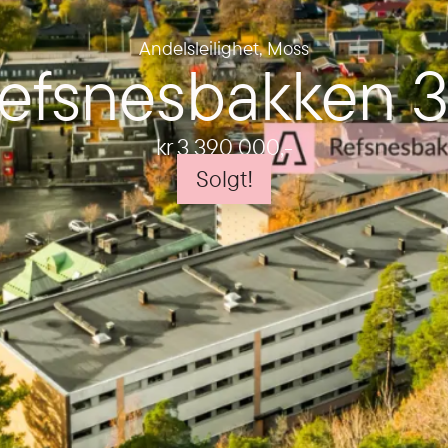
Andelsleilighet
,
Moss
efsnesbakken 
kr 3 390 000
,-
Solgt!