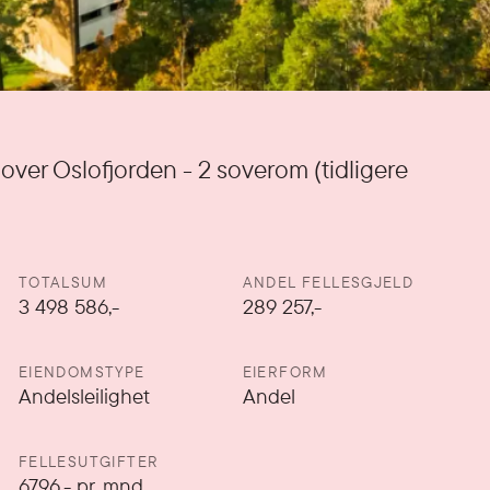
 over Oslofjorden - 2 soverom (tidligere
TOTALSUM
ANDEL FELLESGJELD
3 498 586,-
289 257,-
EIENDOMSTYPE
EIERFORM
Andelsleilighet
Andel
FELLESUTGIFTER
6796
,-
pr. mnd