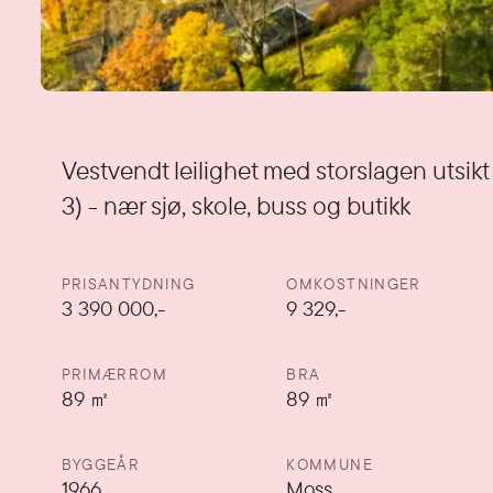
Detaljer
Vestvendt leilighet med storslagen utsikt
3) - nær sjø, skole, buss og butikk
PRISANTYDNING
OMKOSTNINGER
3 390 000
,-
9 329,-
PRIMÆRROM
BRA
89
㎡
89
㎡
BYGGEÅR
KOMMUNE
1966
Moss