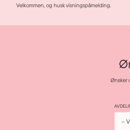
Velkommen, og husk visningspåmelding.
Øn
Ønsker d
AVDEL