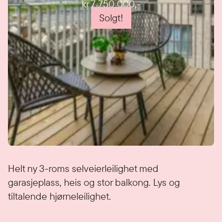
kr 7 750 000
,-
Solgt!
Detaljer
Helt ny 3-roms selveierleilighet med
garasjeplass, heis og stor balkong. Lys og
tiltalende hjørneleilighet.