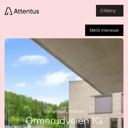
Meny
Meld interesse
Eierseksjon
,
Kolbotn
Ormerudveien 1G