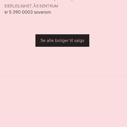
EIERLEILIGHET,
ÅS SENTRUM
kr 5 390 000
3
soverom
Pris
Soverom
P
Se alle boliger til salgs