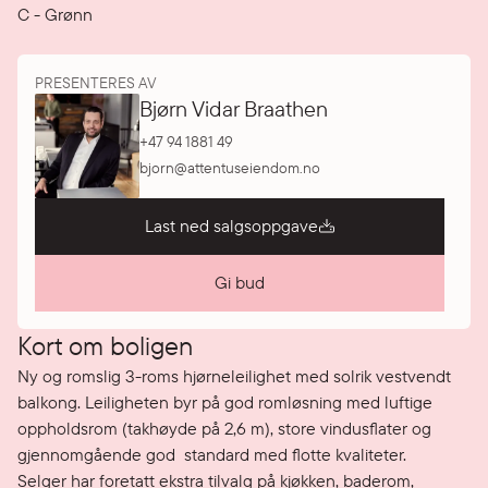
C
-
Grønn
PRESENTERES AV
Bjørn Vidar Braathen
+47 94 1881 49
bjorn@attentuseiendom.no
Last ned salgsoppgave
Gi bud
Kort om boligen
Ny og romslig 3-roms hjørneleilighet med solrik vestvendt 
balkong. Leiligheten byr på god romløsning med luftige 
oppholdsrom (takhøyde på 2,6 m), store vindusflater og 
gjennomgående god  standard med flotte kvaliteter.

Selger har foretatt ekstra tilvalg på kjøkken, baderom, 