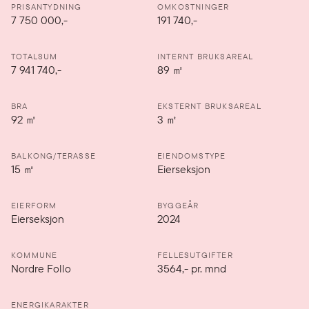
PRISANTYDNING
OMKOSTNINGER
7 750 000
,-
191 740,-
TOTALSUM
INTERNT BRUKSAREAL
7 941 740,-
89
㎡
BRA
EKSTERNT BRUKSAREAL
92
㎡
3
㎡
BALKONG/TERASSE
EIENDOMSTYPE
15
㎡
Eierseksjon
EIERFORM
BYGGEÅR
Eierseksjon
2024
KOMMUNE
FELLESUTGIFTER
Nordre Follo
3564
,-
pr. mnd
ENERGIKARAKTER