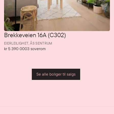
Brekkeveien 16A (C302)
EIERLEILIGHET,
ÅS SENTRUM
kr 5 390 000
3
soverom
Pris
Soverom
P
Se alle boliger til salgs