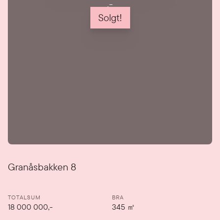
,-
Solgt!
Detaljer
Granåsbakken 8
TOTALSUM
BRA
18 000 000,-
345
㎡