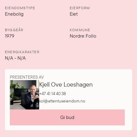
EIENDOMSTYPE
EIERFORM
Enebolig
Eiet
BYGGEÅR
KOMMUNE
1979
Nordre Follo
ENERGIKARAKTER
N/A
-
N/A
PRESENTERES AV
Kjell Ove Loeshagen
+47 41 14 40 38
kol@attentuseiendom.no
Gi bud