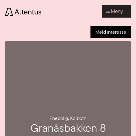
Meny
Meld interesse
Enebolig
,
Kolbotn
Granåsbakken 8