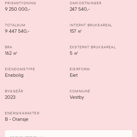
PRISANTYDNING
OMKOSTNINGER
9 250 000
,-
247 540,-
TOTALSUM
INTERNT BRUKSAREAL
9 447 540,-
157
㎡
BRA
EKSTERNT BRUKSAREAL
162
㎡
5
㎡
EIENDOMSTYPE
EIERFORM
Enebolig
Eiet
BYGGEÅR
KOMMUNE
2023
Vestby
ENERGIKARAKTER
B
-
Oransje