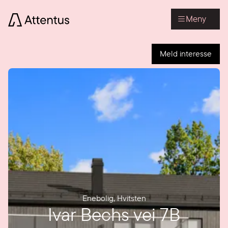
Meny
Meld interesse
Enebolig
,
Hvitsten
Ivar Bechs vei 7B