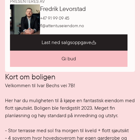
PRESENTERES AV
Fredrik Levorstad
+47 91 99 09 45
fl@attentuseiendom.no
Last ned salgsoppgave
Gi bud
Kort om boligen
Velkommen til Ivar Bechs vei 7B!

Her har du muligheten til å kjøpe en fantastisk eiendom med 
flott sjøutsikt. Boligen ble ferdigstilt 2023. Meget fin 
planløsning og høy standard på innredning og utstyr.

- Stor terrasse med sol fra morgen til kveld + flott sjøutsikt

- 4 soverom hvor hovedsoverom har egen garderobe og 