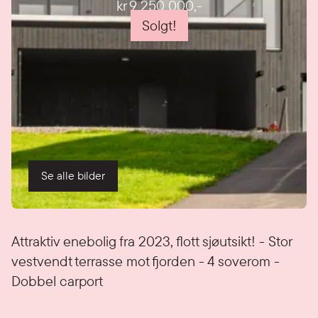
kr 9 250 000
,-
Solgt!
Se alle bilder
Detaljer
Attraktiv enebolig fra 2023, flott sjøutsikt! - Stor
vestvendt terrasse mot fjorden - 4 soverom -
Dobbel carport