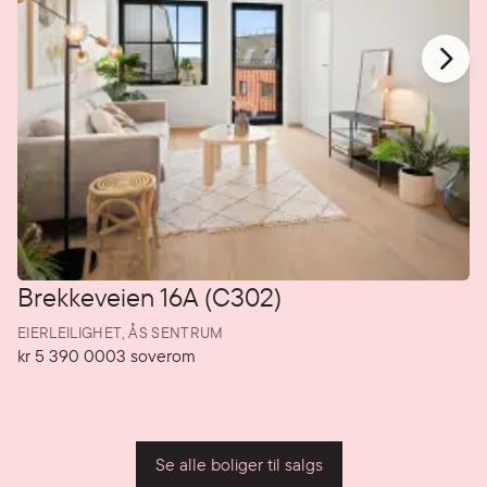
Brekkeveien 16A (C302)
EIERLEILIGHET,
ÅS SENTRUM
kr 5 390 000
3
soverom
Pris
Soverom
P
Se alle boliger til salgs