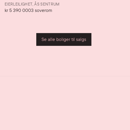
EIERLEILIGHET,
ÅS SENTRUM
kr 5 390 000
3
soverom
Pris
Soverom
P
Se alle boliger til salgs