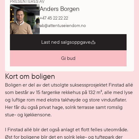
PRESENTERES AV
Anders Borgen
+47 45 22 22 22
ab@attentuseiendom.no
Last ned salgsoppgave
Gi bud
Kort om boligen
Boligen er del av det utsolgte suksessprosjektet Finstad allé 
som består av 15 fargerike rekkehus på 132 m², alle med lyse 
og luftige rom med ekstra takhøyde og store vindusflater. 
Her får du også privat hage, solrik terrasse samt romslig 
stue- og kjøkkensone.

I Finstad allé blir det også anlagt et flott felles uteområde. 
Øst for boligene blir det en solrik leke- og tuftepark der 