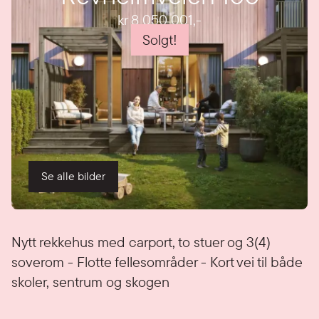
kr 8 050 001
,-
Solgt!
Se alle bilder
Detaljer
Nytt rekkehus med carport, to stuer og 3(4)
soverom - Flotte fellesområder - Kort vei til både
skoler, sentrum og skogen