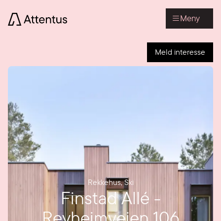
Meny
Meld interesse
Rekkehus
,
Ski
Finstad Allé -
Revheimveien 106