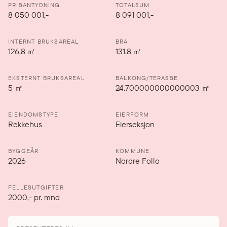
PRISANTYDNING
TOTALSUM
8 050 001
,-
8 091 001,-
INTERNT BRUKSAREAL
BRA
126.8
㎡
131.8
㎡
EKSTERNT BRUKSAREAL
BALKONG/TERASSE
5
㎡
24.700000000000003
㎡
EIENDOMSTYPE
EIERFORM
Rekkehus
Eierseksjon
BYGGEÅR
KOMMUNE
2026
Nordre Follo
FELLESUTGIFTER
2000
,-
pr. mnd