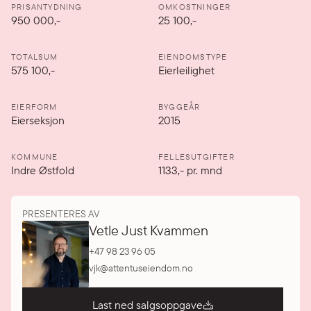
PRISANTYDNING
OMKOSTNINGER
950 000
,-
25 100,-
TOTALSUM
EIENDOMSTYPE
575 100,-
Eierleilighet
EIERFORM
BYGGEÅR
Eierseksjon
2015
KOMMUNE
FELLESUTGIFTER
Indre Østfold
1133
,-
pr. mnd
PRESENTERES AV
Vetle Just Kvammen
+47 98 23 96 05
vjk@attentuseiendom.no
Last ned salgsoppgave