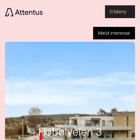
Meny
Meld interesse
Eierleilighet
,
Tomter
Hobølveien 3