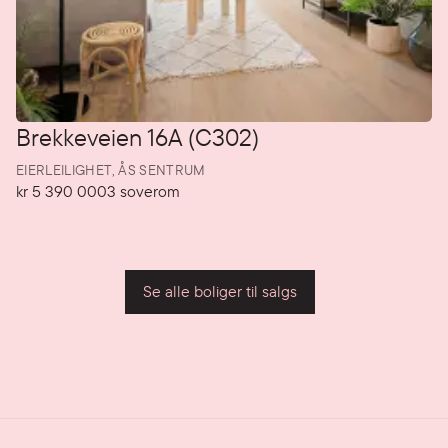
Brekkeveien 16A (C302)
EIERLEILIGHET,
ÅS SENTRUM
kr 5 390 000
3
soverom
Pris
Soverom
P
Se alle boliger til salgs