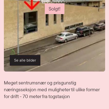
kr 950 000
,-
Solgt!
Se alle bilder
Detaljer
Meget sentrumsnær og prisgunstig
næringsseksjon med muligheter til ulike former
for drift - 70 meter fra togstasjon