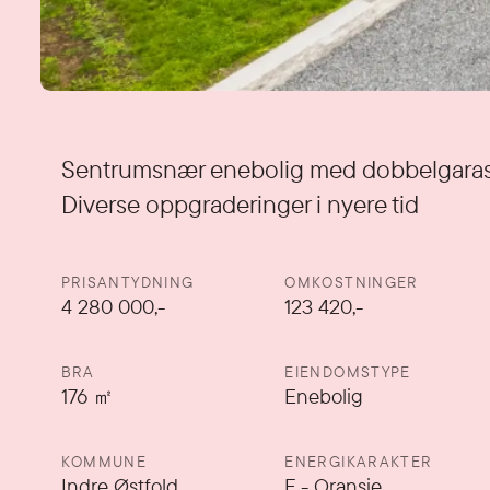
Detaljer
Sentrumsnær enebolig med dobbelgarasje
Diverse oppgraderinger i nyere tid
PRISANTYDNING
OMKOSTNINGER
4 280 000
,-
123 420,-
BRA
EIENDOMSTYPE
176
㎡
Enebolig
KOMMUNE
ENERGIKARAKTER
Indre Østfold
F
-
Oransje