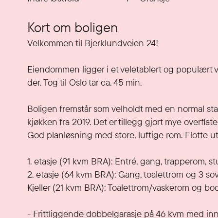
Kort om boligen
Velkommen til Bjerklundveien 24!

Eiendommen ligger i et veletablert og populært vill
der. Tog til Oslo tar ca. 45 min. 

Boligen fremstår som velholdt med en normal stan
kjøkken fra 2019. Det er tillegg gjort mye overflat
God planløsning med store, luftige rom. Flotte ut
1. etasje (91 kvm BRA): Entré, gang, trapperom, s
2. etasje (64 kvm BRA): Gang, toalettrom og 3 sov
Kjeller (21 kvm BRA): Toalettrom/vaskerom og bode
- Frittliggende dobbelgarasje på 46 kvm med innre