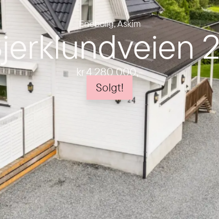
Enebolig
,
Askim
jerklundveien 
kr 4 280 000
,-
Solgt!