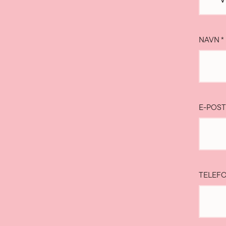
NAVN
*
E-POS
TELEF