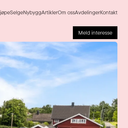
jøpe
Selge
Nybygg
Artikler
Om oss
Avdelinger
Kontakt
Meld interesse