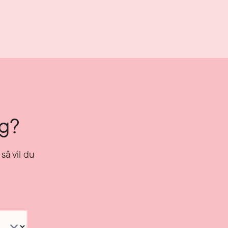
ng?
så vil du