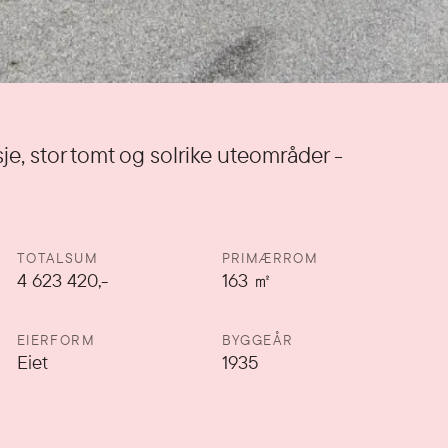
, stor tomt og solrike uteområder -
TOTALSUM
PRIMÆRROM
4 623 420,-
163
㎡
EIERFORM
BYGGEÅR
Eiet
1935