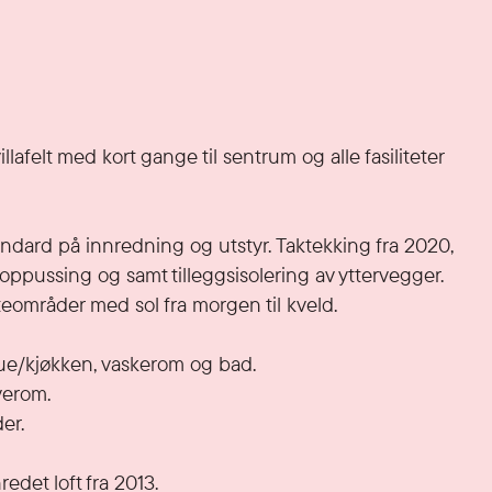
afelt med kort gange til sentrum og alle fasiliteter 
dard på innredning og utstyr. Taktekking fra 2020, 
eoppussing og samt tilleggsisolering av yttervegger. 
eområder med sol fra morgen til kveld. 

tue/kjøkken, vaskerom og bad. 

erom. 

r. 

det loft fra 2013.
