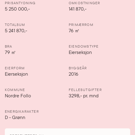
PRISANTYDNING
OMKOSTNINGER
5 250 000
,-
141 870,-
TOTALSUM
PRIMÆRROM
5 241 870,-
76
㎡
BRA
EIENDOMSTYPE
79
㎡
Eierseksjon
EIERFORM
BYGGEÅR
Eierseksjon
2016
KOMMUNE
FELLESUTGIFTER
Nordre Follo
3298
,-
pr. mnd
ENERGIKARAKTER
D
-
Grønn