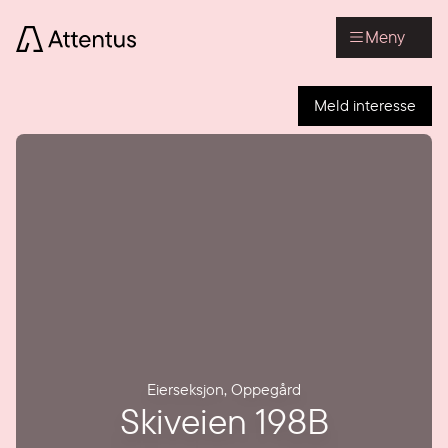
Meny
Meld interesse
Eierseksjon
,
Oppegård
Skiveien 198B