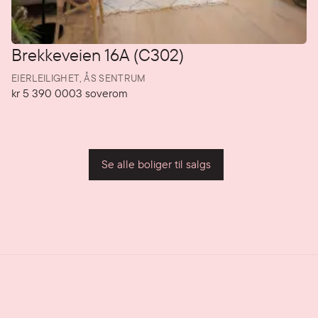
Brekkeveien 16A (C302)
EIERLEILIGHET,
ÅS SENTRUM
kr 5 390 000
3
soverom
Pris
Soverom
P
Se alle boliger til salgs