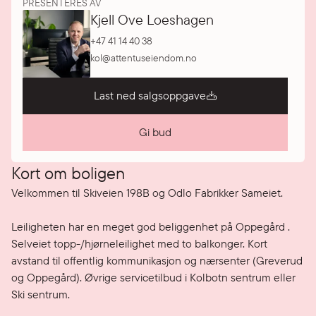
PRESENTERES AV
Kjell Ove Loeshagen
+47 41 14 40 38
kol@attentuseiendom.no
Last ned salgsoppgave
Gi bud
Kort om boligen
Velkommen til Skiveien 198B og Odlo Fabrikker Sameiet.

Leiligheten har en meget god beliggenhet på Oppegård . 
Selveiet topp-/hjørneleilighet med to balkonger. Kort 
avstand til offentlig kommunikasjon og nærsenter (Greverud 
og Oppegård). Øvrige servicetilbud i Kolbotn sentrum eller 
Ski sentrum.
