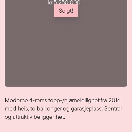
kr 5 250 000
,-
Solgt!
Detaljer
Moderne 4-roms topp-/hjørneleilighet fra 2016
med heis, to balkonger og garasjeplass. Sentral
og attraktiv beliggenhet.