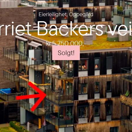
Eierleilighet
,
Oppegård
riet Backers ve
kr 5 750 000
,-
Solgt!