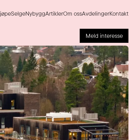
jøpe
Selge
Nybygg
Artikler
Om oss
Avdelinger
Kontakt
Meld interesse