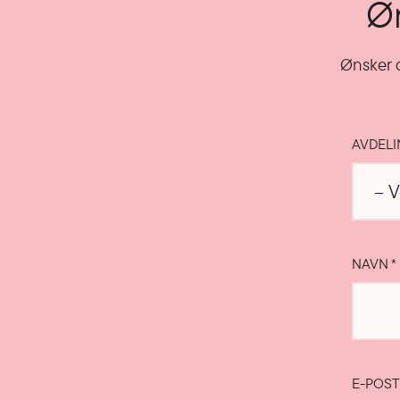
Øn
Ønsker d
AVDEL
NAVN
*
E-POS