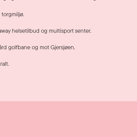
orgmiljø. 

way helsetilbud og multisport senter.

rd golfbane og mot Gjersjøen.

lt.
