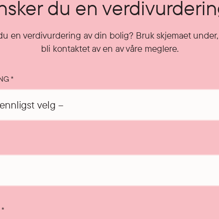
sker du en verdivurderi
u en verdivurdering av din bolig? Bruk skjemaet under, 
bli kontaktet av en av våre meglere.
ING
*
T
*