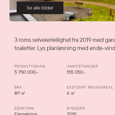
Se alle bilder
Detaljer
3 roms selveierleilighet fra 2019 med ga
toaletter. Lys planløsning med ende-vind
PRISANTYDNING
OMKOSTNINGER
5 750 000
,-
155 050,-
BRA
EKSTERNT BRUKSAREAL
89
㎡
6
㎡
EIERFORM
BYGGEÅR
Eierseksjon
2019