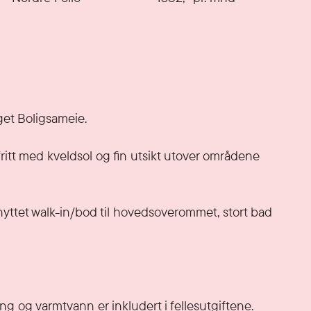
et Boligsameie.

fritt med kveldsol og fin utsikt utover områdene 
nyttet walk-in/bod til hovedsoverommet, stort bad 
g og varmtvann er inkludert i fellesutgiftene.
