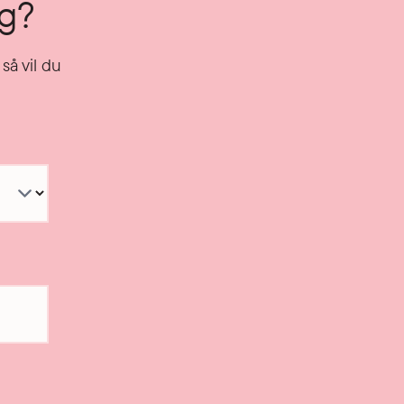
ng?
så vil du