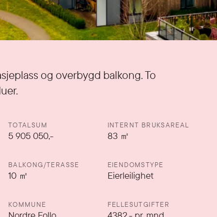
rasjeplass og overbygd balkong. To
uer.
TOTALSUM
INTERNT BRUKSAREAL
5 905 050,-
83
㎡
BALKONG/TERASSE
EIENDOMSTYPE
10
㎡
Eierleilighet
KOMMUNE
FELLESUTGIFTER
Nordre Follo
4382
,-
pr. mnd