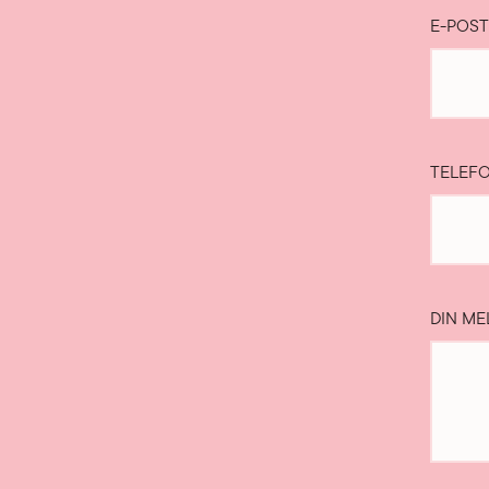
E-POS
TELEF
DIN ME