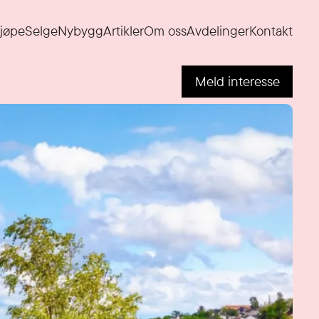
jøpe
Selge
Nybygg
Artikler
Om oss
Avdelinger
Kontakt
Meld interesse