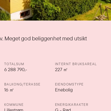
. Meget god beliggenhet med utsikt
TOTALSUM
INTERNT BRUKSAREAL
6 288 790,-
227
㎡
BALKONG/TERASSE
EIENDOMSTYPE
16
㎡
Enebolig
KOMMUNE
ENERGIKARAKTER
Lillestrøm
G
-
Rød