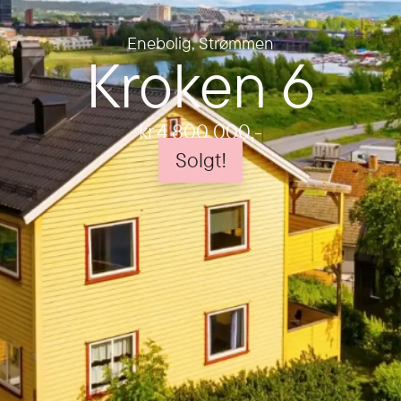
Enebolig
,
Strømmen
Kroken 6
kr 4 800 000
,-
Solgt!