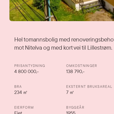
Detaljer
Hel tomannsbolig med renoveringsbehov
mot Nitelva og med kort vei til Lillestrøm.
PRISANTYDNING
OMKOSTNINGER
4 800 000
,-
138 790,-
BRA
EKSTERNT BRUKSAREAL
234
㎡
7
㎡
EIERFORM
BYGGEÅR
Eiet
1955