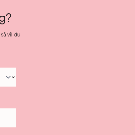
ng?
så vil du