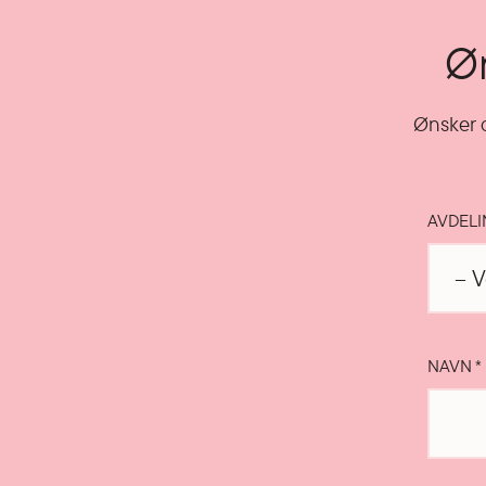
Øn
Ønsker d
AVDEL
NAVN
*