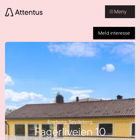
Meny
Meld interesse
Enebolig
,
Spydeberg
Fagerliveien 10