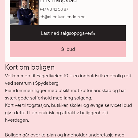
Eirik Haugstad
+47 93 42 58 87
eh@attentuseiendom.no
Last ned salgsoppgave
Gi bud
Kort om boligen
Velkommen til Fagerliveien 10 – en innholdsrik enebolig rett 
ved sentrum i Spydeberg. 

Eiendommen ligger med utsikt mot kulturlandskap og har 
svært gode solforhold med lang solgang. 

Kort vei til togstasjon, butikker, skoler og øvrige servicetilbud 
gjør dette til en praktisk og attraktiv beliggenhet i 
hverdagen.

Boligen går over to plan og inneholder underetasje med 