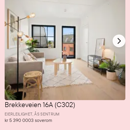
Brekkeveien 16A (C302)
EIERLEILIGHET,
ÅS SENTRUM
kr 5 390 000
3
soverom
Pris
Soverom
P