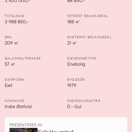
3 500 000
,-
88 850,-
TOTALSUM
INTERNT BRUKSAREAL
3 988 850,-
188
㎡
BRA
EKSTERNT BRUKSAREAL
209
㎡
21
㎡
BALKONG/TERASSE
EIENDOMSTYPE
57
㎡
Enebolig
EIERFORM
BYGGEÅR
Eiet
1979
KOMMUNE
ENERGIKARAKTER
Indre Østfold
D
-
Gul
PRESENTERES AV