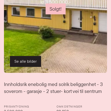
kr 3 500 000
,-
Solgt!
Se alle bilder
Detaljer
Innholdsrik enebolig med solrik beliggenhet - 3
soverom - garasje - 2 stuer- kort vei til sentrum
PRISANTYDNING
OMKOSTNINGER