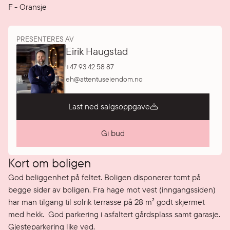
F
-
Oransje
PRESENTERES AV
Eirik Haugstad
+47 93 42 58 87
eh@attentuseiendom.no
Last ned salgsoppgave
Gi bud
Kort om boligen
God beliggenhet på feltet. Boligen disponerer tomt på 
begge sider av boligen. Fra hage mot vest (inngangssiden) 
har man tilgang til solrik terrasse på 28 m² godt skjermet 
med hekk.  God parkering i asfaltert gårdsplass samt garasje. 
Gjesteparkering like ved. 
