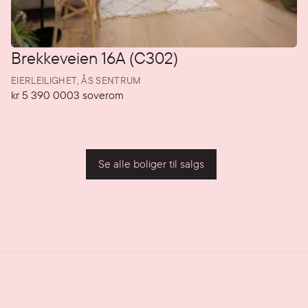
Brekkeveien 16A (C302)
EIERLEILIGHET,
ÅS SENTRUM
kr 5 390 000
3
soverom
Pris
Soverom
P
Se alle boliger til salgs