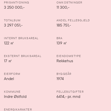
PRISANTYDNING
OMKOSTNINGER
3 250 000
,-
11 300,-
TOTALSUM
ANDEL FELLESGJELD
3 297 051,-
185 751,-
INTERNT BRUKSAREAL
BRA
122
㎡
139
㎡
EKSTERNT BRUKSAREAL
EIENDOMSTYPE
17
㎡
Rekkehus
EIERFORM
BYGGEÅR
Andel
1974
KOMMUNE
FELLESUTGIFTER
Indre Østfold
6414
,-
pr. mnd
ENERGIKARAKTER