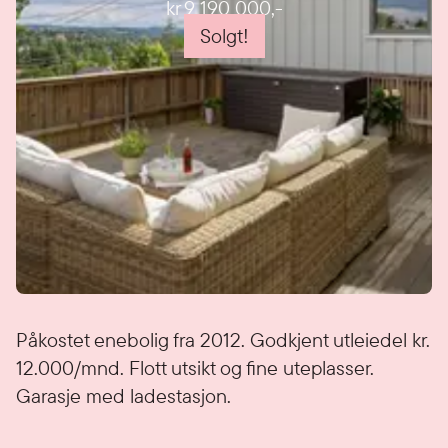
kr 9 190 000
,-
Solgt!
Detaljer
Påkostet enebolig fra 2012. Godkjent utleiedel kr.
12.000/mnd. Flott utsikt og fine uteplasser.
Garasje med ladestasjon.