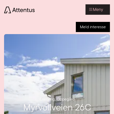
Meny
Meld interesse
Enebolig
,
Oppegård
Myrvollveien 26C