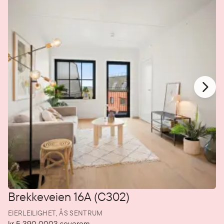
Brekkeveien 16A (C302)
EIERLEILIGHET,
ÅS SENTRUM
kr 5 390 000
3
soverom