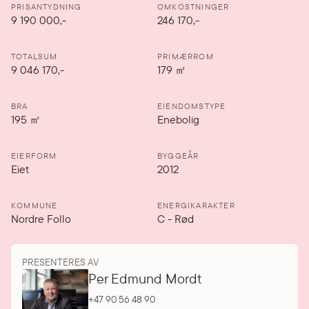
PRISANTYDNING
OMKOSTNINGER
9 190 000
,-
246 170,-
TOTALSUM
PRIMÆRROM
9 046 170,-
179
㎡
BRA
EIENDOMSTYPE
195
㎡
Enebolig
EIERFORM
BYGGEÅR
Eiet
2012
KOMMUNE
ENERGIKARAKTER
Nordre Follo
C
-
Rød
PRESENTERES AV
Per Edmund Mordt
+47 90 56 48 90