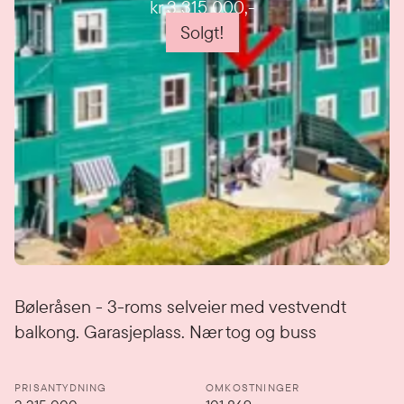
kr 3 315 000
,-
Solgt!
Detaljer
Bøleråsen - 3-roms selveier med vestvendt
balkong. Garasjeplass. Nær tog og buss
PRISANTYDNING
OMKOSTNINGER