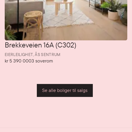
Brekkeveien 16A (C302)
EIERLEILIGHET,
ÅS SENTRUM
kr 5 390 000
3
soverom
Pris
Soverom
P
Se alle boliger til salgs