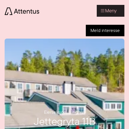
Meny
Meld interesse
Eierseksjon
,
Langhus
Jettegryta 11B