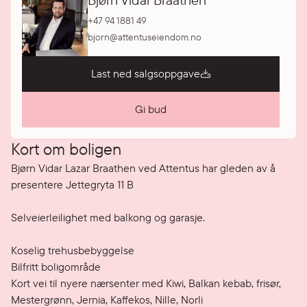
Bjørn Vidar Braathen
+47 94 1881 49
bjorn@attentuseiendom.no
Last ned salgsoppgave
Gi bud
Kort om boligen
Bjørn Vidar Lazar Braathen ved Attentus har gleden av å 
presentere Jettegryta 11 B

Selveierleilighet med balkong og garasje.

Koselig trehusbebyggelse

Bilfritt boligområde

Kort vei til nyere nærsenter med Kiwi, Balkan kebab, frisør, 
Mestergrønn, Jernia, Kaffekos, Nille, Norli 
