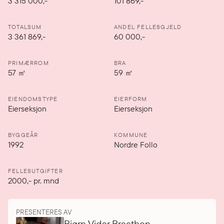
3 315 000
,-
101 869,-
TOTALSUM
ANDEL FELLESGJELD
3 361 869,-
60 000,-
PRIMÆRROM
BRA
57
㎡
59
㎡
EIENDOMSTYPE
EIERFORM
Eierseksjon
Eierseksjon
BYGGEÅR
KOMMUNE
1992
Nordre Follo
FELLESUTGIFTER
2000
,-
pr. mnd
PRESENTERES AV