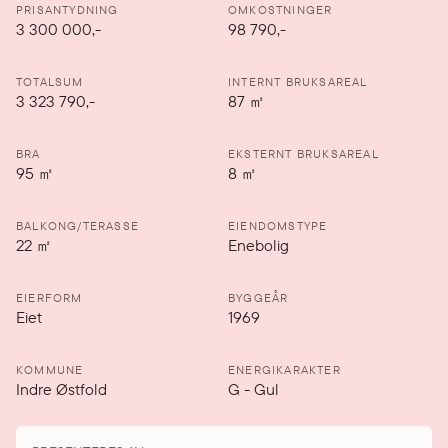
PRISANTYDNING
OMKOSTNINGER
3 300 000
,-
98 790,-
TOTALSUM
INTERNT BRUKSAREAL
3 323 790,-
87
㎡
BRA
EKSTERNT BRUKSAREAL
95
㎡
8
㎡
BALKONG/TERASSE
EIENDOMSTYPE
22
㎡
Enebolig
EIERFORM
BYGGEÅR
Eiet
1969
KOMMUNE
ENERGIKARAKTER
Indre Østfold
G
-
Gul