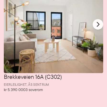
Brekkeveien 16A (C302)
EIERLEILIGHET,
ÅS SENTRUM
kr 5 390 000
3
soverom
Pris
Soverom
P