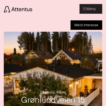
Meny
Meld interesse
Enebolig
,
Askim
Grønlundveien 15