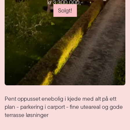
kr 3 300 000
,-
Solgt!
Detaljer
Pent oppusset enebolig i kjede med alt på ett
plan - parkering i carport - fine uteareal og gode
terrasse løsninger