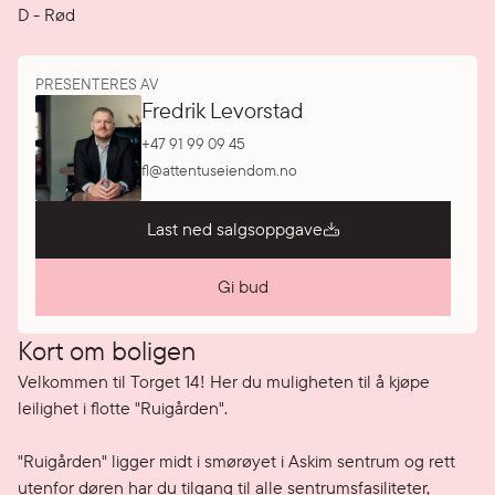
D
-
Rød
PRESENTERES AV
Fredrik Levorstad
+47 91 99 09 45
fl@attentuseiendom.no
Last ned salgsoppgave
Gi bud
Kort om boligen
Velkommen til Torget 14! Her du muligheten til å kjøpe 
leilighet i flotte "Ruigården".

"Ruigården" ligger midt i smørøyet i Askim sentrum og rett 
utenfor døren har du tilgang til alle sentrumsfasiliteter, 