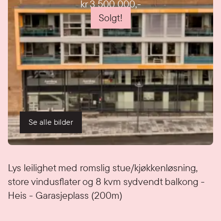
kr 3 500 000
,-
Solgt!
Se alle bilder
Detaljer
Lys leilighet med romslig stue/kjøkkenløsning,
store vindusflater og 8 kvm sydvendt balkong -
Heis - Garasjeplass (200m)