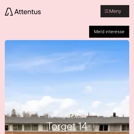
Meny
Meld interesse
Eierleilighet
,
Askim
Torget 14