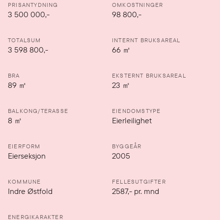
PRISANTYDNING
OMKOSTNINGER
3 500 000
,-
98 800,-
TOTALSUM
INTERNT BRUKSAREAL
3 598 800,-
66
㎡
BRA
EKSTERNT BRUKSAREAL
89
㎡
23
㎡
BALKONG/TERASSE
EIENDOMSTYPE
8
㎡
Eierleilighet
EIERFORM
BYGGEÅR
Eierseksjon
2005
KOMMUNE
FELLESUTGIFTER
Indre Østfold
2587
,-
pr. mnd
ENERGIKARAKTER