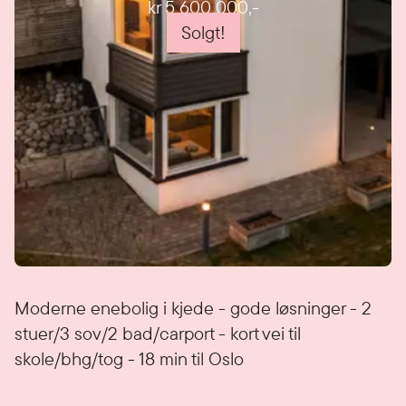
kr 5 600 000
,-
Solgt!
Detaljer
Moderne enebolig i kjede - gode løsninger - 2
stuer/3 sov/2 bad/carport - kort vei til
skole/bhg/tog - 18 min til Oslo