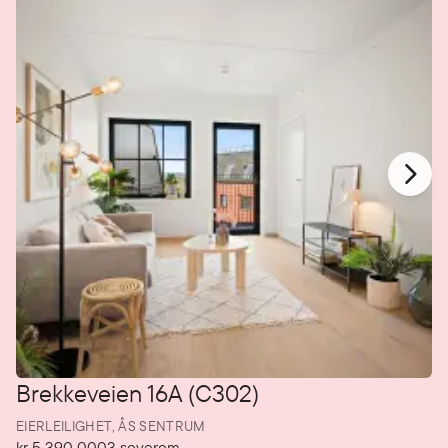
Brekkeveien 16A (C302)
EIERLEILIGHET,
ÅS SENTRUM
kr 5 390 000
3
soverom