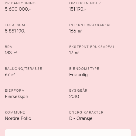
PRISANTYDNING
OMKOSTNINGER
5 600 000
,-
151 190,-
TOTALSUM
INTERNT BRUKSAREAL
5 851 190,-
166
㎡
BRA
EKSTERNT BRUKSAREAL
183
㎡
17
㎡
BALKONG/TERASSE
EIENDOMSTYPE
67
㎡
Enebolig
EIERFORM
BYGGEÅR
Eierseksjon
2010
KOMMUNE
ENERGIKARAKTER
Nordre Follo
D
-
Oransje