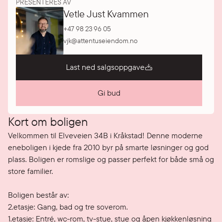
PRESENTERES AV
Vetle Just Kvammen
+47 98 23 96 05
vjk@attentuseiendom.no
Last ned salgsoppgave
Gi bud
Kort om boligen
Velkommen til Elveveien 34B i Kråkstad! Denne moderne 
eneboligen i kjede fra 2010 byr på smarte løsninger og god 
plass. Boligen er romslige og passer perfekt for både små og 
store familier.

Boligen består av:

2.etasje: Gang, bad og tre soverom.

1.etasje: Entré, wc-rom, tv-stue, stue og åpen kjøkkenløsning 