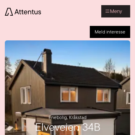
Meny
Meld interesse
Enebolig
,
Kråkstad
Elveveien 34B