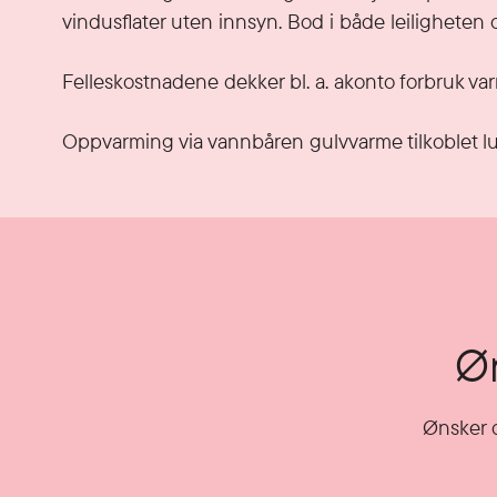
vindusflater uten innsyn. Bod i både leiligheten 
Felleskostnadene dekker bl. a. akonto forbruk v
Oppvarming via vannbåren gulvvarme tilkoblet lu
Øn
Ønsker d