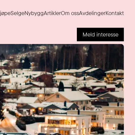
jøpe
Selge
Nybygg
Artikler
Om oss
Avdelinger
Kontakt
Meld interesse