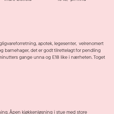
igvareforretning, apotek, legesenter,  velrenomert 
og barnehager, det er godt tilrettelagt for pendling 
inutters gange unna og E18 like i nærheten. Toget 
ning. Åpen kjøkkenløsning i stue med store 