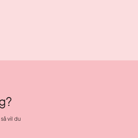
ng?
så vil du