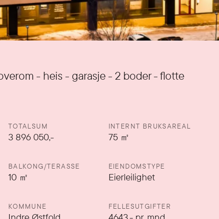
verom - heis - garasje - 2 boder - flotte
TOTALSUM
INTERNT BRUKSAREAL
3 896 050,-
75
㎡
BALKONG/TERASSE
EIENDOMSTYPE
10
㎡
Eierleilighet
KOMMUNE
FELLESUTGIFTER
Indre Østfold
4643
,-
pr. mnd