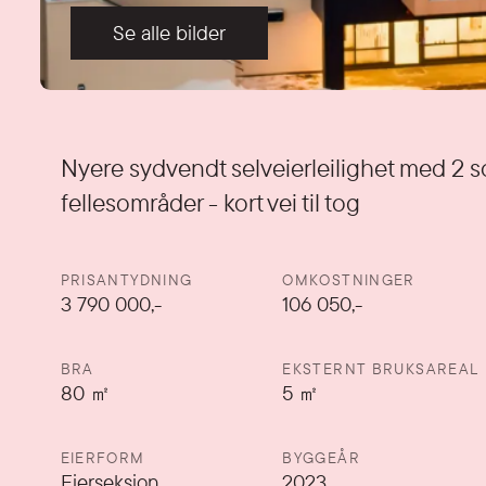
Se alle bilder
Detaljer
Nyere sydvendt selveierleilighet med 2 so
fellesområder - kort vei til tog
PRISANTYDNING
OMKOSTNINGER
3 790 000
,-
106 050,-
BRA
EKSTERNT BRUKSAREAL
80
㎡
5
㎡
EIERFORM
BYGGEÅR
Eierseksjon
2023