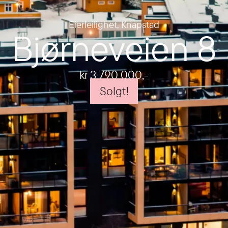
Eierleilighet
,
Knapstad
Bjørneveien 8
kr 3 790 000
,-
Solgt!