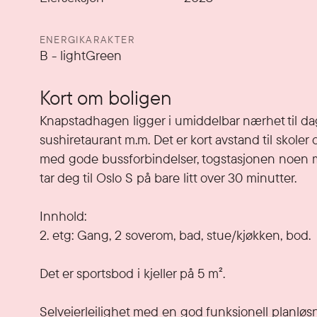
ENERGIKARAKTER
B
-
lightGreen
Kort om boligen
Knapstadhagen ligger i umiddelbar nærhet til dagl
sushiretaurant m.m. Det er kort avstand til skoler 
med gode bussforbindelser, togstasjonen noen m
tar deg til Oslo S på bare litt over 30 minutter.  

Innhold:

2. etg: Gang, 2 soverom, bad, stue/kjøkken, bod.

Det er sportsbod i kjeller på 5 m². 

Selveierleilighet med en god funksjonell planløs