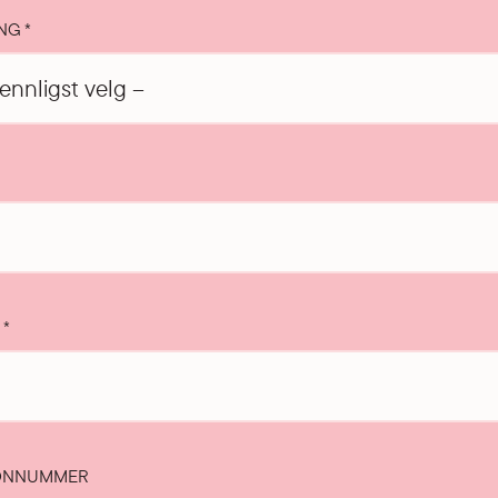
ING
*
T
*
ONNUMMER