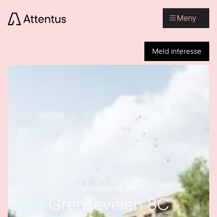
Meny
Meld interesse
Eierleilighet
,
Ski
Grenseveien 8C