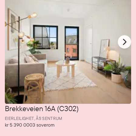
Brekkeveien 16A (C302)
EIERLEILIGHET,
ÅS SENTRUM
kr 5 390 000
3
soverom
Pris
Soverom
P