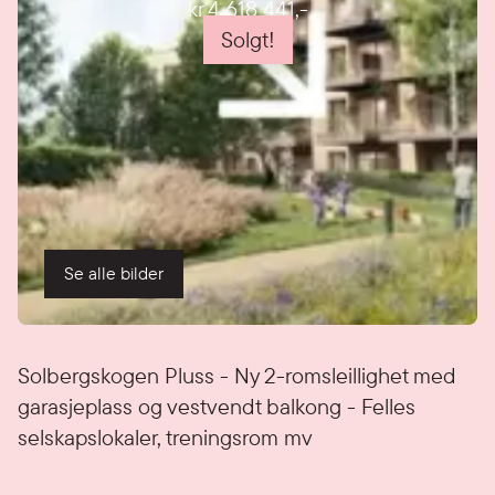
kr 4 618 441
,-
Solgt!
Se alle bilder
Detaljer
Solbergskogen Pluss - Ny 2-romsleillighet med
garasjeplass og vestvendt balkong - Felles
selskapslokaler, treningsrom mv