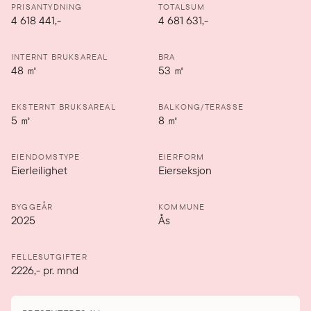
PRISANTYDNING
TOTALSUM
4 618 441
,-
4 681 631,-
INTERNT BRUKSAREAL
BRA
48
㎡
53
㎡
EKSTERNT BRUKSAREAL
BALKONG/TERASSE
5
㎡
8
㎡
EIENDOMSTYPE
EIERFORM
Eierleilighet
Eierseksjon
BYGGEÅR
KOMMUNE
2025
Ås
FELLESUTGIFTER
2226
,-
pr. mnd