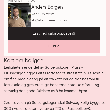
PRESENTERES AV
Anders Borgen
+47 45 22 22 22
ab@attentuseiendom.no
Last ned salgsoppgave
Gi bud
Kort om boligen
Leiligheten er de del av Solbergskogen Pluss - I 
Plussboliger legges alt til rette for et stressfritt liv. Et sosialt 
område med tilgang på alt fra kaffebar og treningsrom til 
festlokale og gjesterom gir beboerne hotellkomfort -  og 
samtidig den gode følelsen av å ha kommet hjem.

Grenseveien på Solbergskogen skal Selvaag Bolig bygge ca 
300 nye leiligheter hvorav ca 220 er Plussboliger®. 