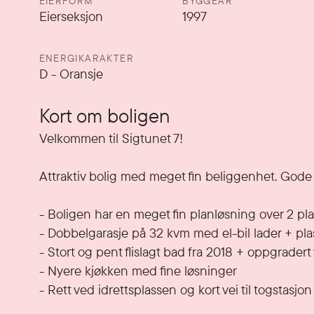
EIERFORM
BYGGEÅR
Eierseksjon
1997
ENERGIKARAKTER
D
-
Oransje
Kort om boligen
Velkommen til Sigtunet 7!

Attraktiv bolig med meget fin beliggenhet. Gode s
- Boligen har en meget fin planløsning over 2 plan
- Dobbelgarasje på 32 kvm med el-bil lader + plass 
- Stort og pent flislagt bad fra 2018 + oppgradert
- Nyere kjøkken med fine løsninger

- Rett ved idrettsplassen og kort vei til togstasjon e