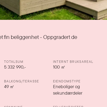
t fin beliggenhet - Oppgradert de
TOTALSUM
INTERNT BRUKSAREAL
5 332 990,-
100
㎡
BALKONG/TERASSE
EIENDOMSTYPE
49
㎡
Eneboliger og
sekundærdeler