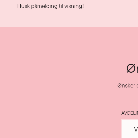
Husk påmelding til visning!
Øn
Ønsker d
AVDEL