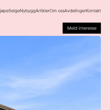
jøpe
Selge
Nybygg
Artikler
Om oss
Avdelinger
Kontakt
Meld interesse