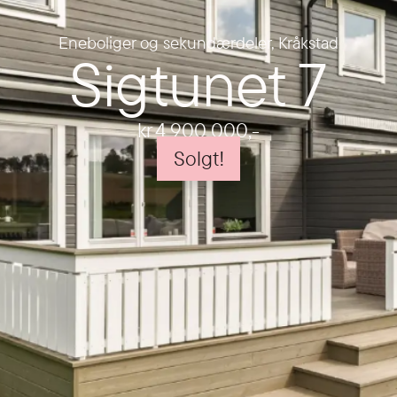
Eneboliger og sekundærdeler
,
Kråkstad
Sigtunet 7
kr 4 900 000
,-
Solgt!