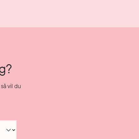
ng?
så vil du