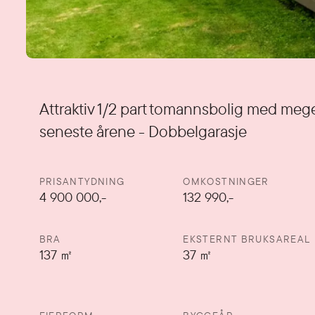
Detaljer
Attraktiv 1/2 part tomannsbolig med mege
seneste årene - Dobbelgarasje
PRISANTYDNING
OMKOSTNINGER
4 900 000
,-
132 990,-
BRA
EKSTERNT BRUKSAREAL
137
㎡
37
㎡