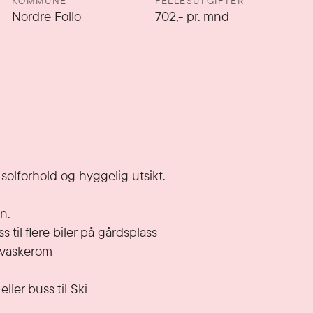
KOMMUNE
FELLESUTGIFTER
Nordre Follo
702
,-
pr. mnd
olforhold og hyggelig utsikt.  

. 

til flere biler på gårdsplass

 vaskerom 

ller buss til Ski
