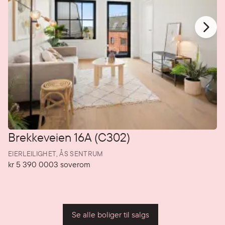
Brekkeveien 16A (C302)
EIERLEILIGHET,
ÅS SENTRUM
kr 5 390 000
3
soverom
Pris
Soverom
P
Se alle boliger til salgs