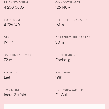
PRISANTYDNING
OMKOSTNINGER
4 200 000
,-
126 140,-
TOTALSUM
INTERNT BRUKSAREAL
4 226 140,-
161
㎡
BRA
EKSTERNT BRUKSAREAL
191
㎡
30
㎡
BALKONG/TERASSE
EIENDOMSTYPE
72
㎡
Enebolig
EIERFORM
BYGGEÅR
Eiet
1981
KOMMUNE
ENERGIKARAKTER
Indre Østfold
F
-
Gul