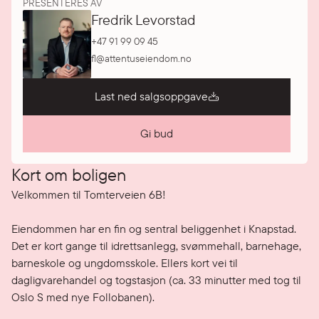
PRESENTERES AV
Fredrik Levorstad
+47 91 99 09 45
fl@attentuseiendom.no
Last ned salgsoppgave
Gi bud
Kort om boligen
Velkommen til Tomterveien 6B!

Eiendommen har en fin og sentral beliggenhet i Knapstad. 
Det er kort gange til idrettsanlegg, svømmehall, barnehage, 
barneskole og ungdomsskole. Ellers kort vei til 
dagligvarehandel og togstasjon (ca. 33 minutter med tog til 
Oslo S med nye Follobanen).
