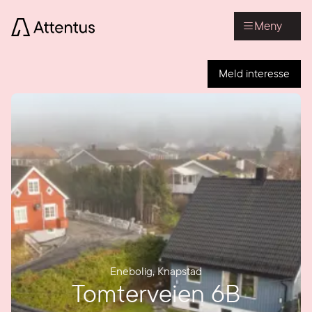
Meny
Meld interesse
Enebolig
,
Knapstad
Tomterveien 6B