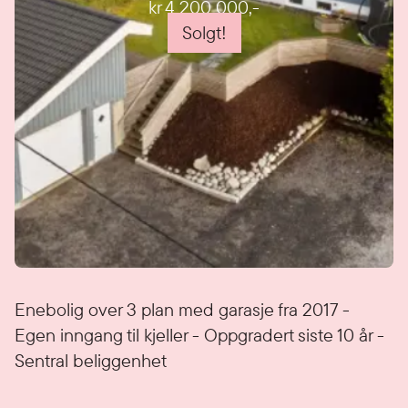
kr 4 200 000
,-
Solgt!
Detaljer
Enebolig over 3 plan med garasje fra 2017 -
Egen inngang til kjeller - Oppgradert siste 10 år -
Sentral beliggenhet