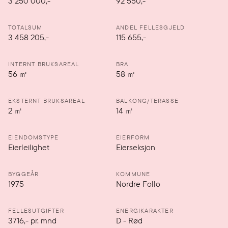
3 250 000
,-
92 550,-
TOTALSUM
ANDEL FELLESGJELD
3 458 205,-
115 655,-
INTERNT BRUKSAREAL
BRA
56
㎡
58
㎡
EKSTERNT BRUKSAREAL
BALKONG/TERASSE
2
㎡
14
㎡
EIENDOMSTYPE
EIERFORM
Eierleilighet
Eierseksjon
BYGGEÅR
KOMMUNE
1975
Nordre Follo
FELLESUTGIFTER
ENERGIKARAKTER
3716
,-
pr. mnd
D
-
Rød