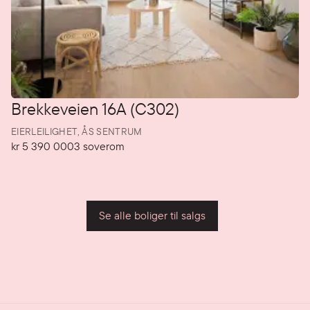
Brekkeveien 16A (C302)
EIERLEILIGHET,
ÅS SENTRUM
kr 5 390 000
3
soverom
Pris
Soverom
P
Se alle boliger til salgs