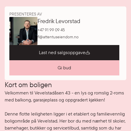
PRESENTERES AV
Fredrik Levorstad
+47 91 99 09 45
fl@attentuseiendom.no
Last ned salgsoppgave
Gi bud
Kort om boligen
Velkommen til Vevelstadåsen 43 - en lys og romslig 2-roms 
med balkong, garasjeplass og oppgradert kjøkken!

Denne flotte leiligheten ligger i et etablert og familievennlig 
boligområde på Vevelstad. Her bor du med nærhet til skoler, 
barnehager, butikker og servicetilbud, samtidig som du har 