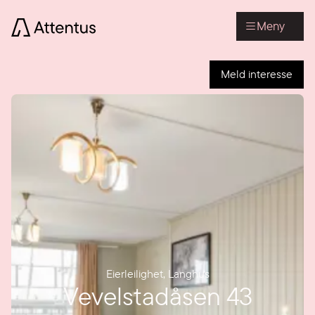
Meny
Meld interesse
Eierleilighet
,
Langhus
Vevelstadåsen 43