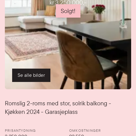
kr 3 250 000
,-
Solgt!
Se alle bilder
Detaljer
Romslig 2-roms med stor, solrik balkong -
Kjøkken 2024 - Garasjeplass
PRISANTYDNING
OMKOSTNINGER