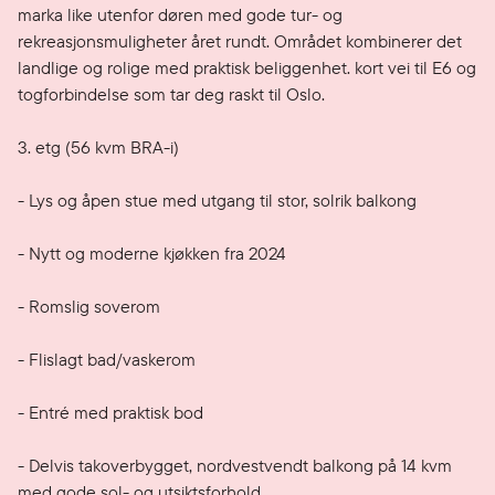
marka like utenfor døren med gode tur- og 
rekreasjonsmuligheter året rundt. Området kombinerer det 
landlige og rolige med praktisk beliggenhet. kort vei til E6 og 
togforbindelse som tar deg raskt til Oslo.

3. etg (56 kvm BRA-i)

- Lys og åpen stue med utgang til stor, solrik balkong

- Nytt og moderne kjøkken fra 2024

- Romslig soverom

- Flislagt bad/vaskerom

- Entré med praktisk bod

- Delvis takoverbygget, nordvestvendt balkong på 14 kvm 
med gode sol- og utsiktsforhold. 
