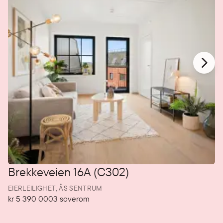
Brekkeveien 16A (C302)
EIERLEILIGHET,
ÅS SENTRUM
kr 5 390 000
3
soverom
Pris
Soverom
P