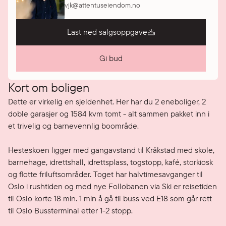
vjk@attentuseiendom.no
Last ned salgsoppgave
Gi bud
Kort om boligen
Dette er virkelig en sjeldenhet. Her har du 2 eneboliger, 2 
doble garasjer og 1584 kvm tomt - alt sammen pakket inn i 
et trivelig og barnevennlig boområde.

Hesteskoen ligger med gangavstand til Kråkstad med skole, 
barnehage, idrettshall, idrettsplass, togstopp, kafé, storkiosk 
og flotte friluftsområder. Toget har halvtimesavganger til 
Oslo i rushtiden og med nye Follobanen via Ski er reisetiden 
til Oslo korte 18 min. 1 min å gå til buss ved E18 som går rett 
til Oslo Bussterminal etter 1-2 stopp.
