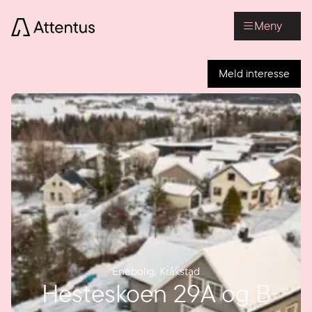
Meny
Meld interesse
Enebolig
,
Kråkstad
Hesteskoen 29A og B