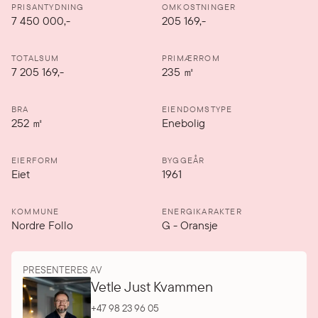
PRISANTYDNING
OMKOSTNINGER
7 450 000
,-
205 169,-
TOTALSUM
PRIMÆRROM
7 205 169,-
235
㎡
BRA
EIENDOMSTYPE
252
㎡
Enebolig
EIERFORM
BYGGEÅR
Eiet
1961
KOMMUNE
ENERGIKARAKTER
Nordre Follo
G
-
Oransje
PRESENTERES AV
Vetle Just Kvammen
+47 98 23 96 05