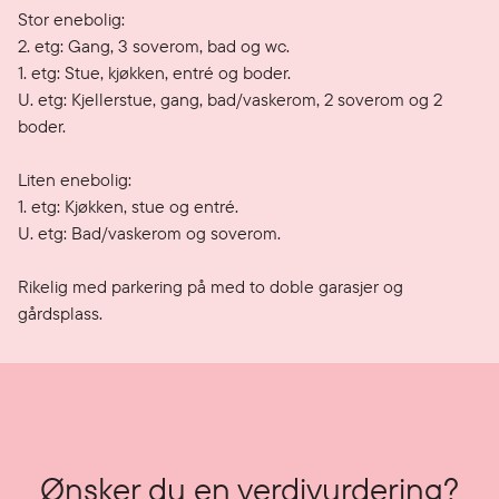
Stor enebolig:

2. etg: Gang, 3 soverom, bad og wc.

1. etg: Stue, kjøkken, entré og boder.

U. etg: Kjellerstue, gang, bad/vaskerom, 2 soverom og 2 
boder.

Liten enebolig:

1. etg: Kjøkken, stue og entré.

U. etg: Bad/vaskerom og soverom.

Rikelig med parkering på med to doble garasjer og 
gårdsplass.
Ønsker du en verdivurdering?