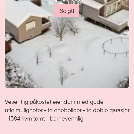
kr 7 450 000
,-
Solgt!
Detaljer
Vesentlig påkostet eiendom med gode
utleimuligheter - to eneboliger - to doble garasjer
- 1584 kvm tomt - barnevennlig