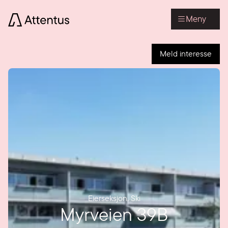
Meny
Meld interesse
Eierseksjon
,
Ski
Myrveien 39B