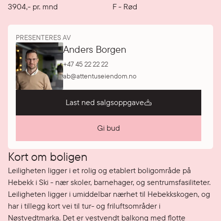
3904
,-
pr. mnd
F
-
Rød
PRESENTERES AV
Anders Borgen
+47 45 22 22 22
ab@attentuseiendom.no
Last ned salgsoppgave
Gi bud
Kort om boligen
Leiligheten ligger i et rolig og etablert boligområde på 
Hebekk i Ski - nær skoler, barnehager, og sentrumsfasiliteter. 
Leiligheten ligger i umiddelbar nærhet til Hebekkskogen, og 
har i tillegg kort vei til tur- og friluftsområder i 
Nøstvedtmarka. Det er vestvendt balkong med flotte 