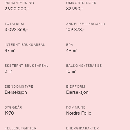
PRISANTYDNING
OMKOSTNINGER
2 900 000
,-
82 990,-
TOTALSUM
ANDEL FELLESGJELD
3 092 368,-
109 378,-
INTERNT BRUKSAREAL
BRA
47
㎡
49
㎡
EKSTERNT BRUKSAREAL
BALKONG/TERASSE
2
㎡
10
㎡
EIENDOMSTYPE
EIERFORM
Eierseksjon
Eierseksjon
BYGGEÅR
KOMMUNE
1970
Nordre Follo
FELLESUTGIFTER
ENERGIKARAKTER