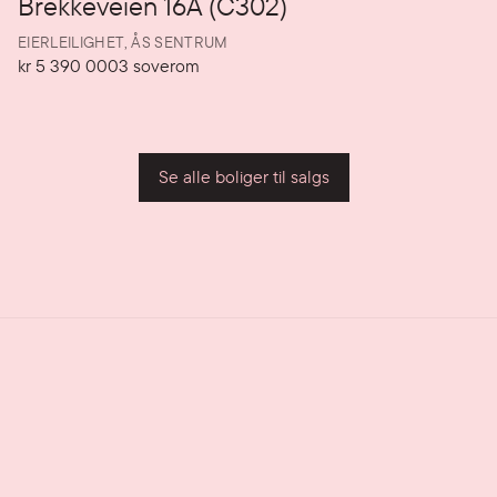
Brekkeveien 16A (C302)
EIERLEILIGHET,
ÅS SENTRUM
kr 5 390 000
3
soverom
Pris
Soverom
P
Se alle boliger til salgs