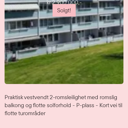
kr 2 900 000
,-
Solgt!
Detaljer
Praktisk vestvendt 2-romsleilighet med romslig
balkong og flotte solforhold - P-plass - Kort vei til
flotte turområder